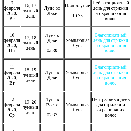
9
Неблагоприятный
16, 17
Полнолуние
февраля
Луна во
день для стрижки
лунный
2020,
Льве
и окрашивания
10:33
день
Вс
волос
10
Благоприятный
Луна в
17, 18
февраля
Убывающая
день для стрижки
Деве
лунный
2020,
Луна
и окрашивания
день
02:39
Пн
волос
11
Благоприятный
18, 19
февраля
Луна в
Убывающая
день для стрижки
лунный
2020,
Деве
Луна
и окрашивания
день
Вт
волос
12
Нейтральный день
Луна в
19, 20
февраля
Убывающая
для стрижки и
Весах
лунный
2020,
Луна
окрашивания
день
02:37
Ср
волос