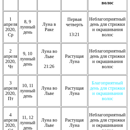
волос
1
Неблагоприятный
Первая
8, 9
апреля
Луна в
день для стрижки
четверть
лунный
2020,
Раке
и окрашивания
день
13:21
Ср
волос
2
Неблагоприятный
Луна во
9, 10
апреля
Растущая
день для стрижки
Льве
лунный
2020,
Луна
и окрашивания
день
21:26
Чт
волос
3
Благоприятный
10, 11
апреля
Луна во
Растущая
день для стрижки
лунный
2020,
Льве
Луна
и окрашивания
день
Пт
волос
4
Неблагоприятный
11, 12
апреля
Луна во
Растущая
день для стрижки
лунный
2020,
Льве
Луна
и окрашивания
день