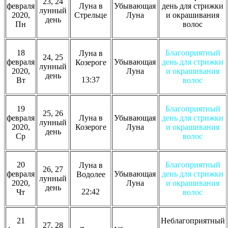
23, 24
февраля
Луна в
Убывающая
день для стрижки
лунный
2020,
Стрельце
Луна
и окрашивания
день
Пн
волос
18
Благоприятный
Луна в
24, 25
февраля
Убывающая
день для стрижки
Козероге
лунный
2020,
Луна
и окрашивания
день
13:37
Вт
волос
19
Благоприятный
25, 26
февраля
Луна в
Убывающая
день для стрижки
лунный
2020,
Козероге
Луна
и окрашивания
день
Ср
волос
20
Благоприятный
Луна в
26, 27
февраля
Убывающая
день для стрижки
Водолее
лунный
2020,
Луна
и окрашивания
день
22:42
Чт
волос
21
Неблагоприятный
27, 28