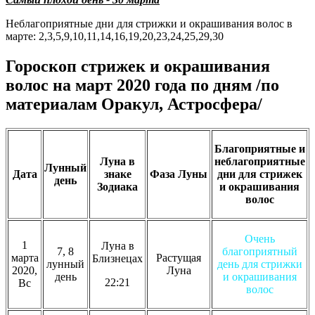
Неблагоприятные дни для стрижки и окрашивания волос в
марте: 2,3,5,9,10,11,14,16,19,20,23,24,25,29,30
Гороскоп стрижек и окрашивания
волос на март 2020 года по дням /по
материалам Оракул, Астросфера/
Благоприятные и
Луна в
неблагоприятные
Лунный
Дата
знаке
Фаза Луны
дни для стрижек
день
Зодиака
и окрашивания
волос
Очень
1
Луна в
7, 8
благоприятный
марта
Растущая
Близнецах
лунный
день для стрижки
2020,
Луна
день
и окрашивания
22:21
Вс
волос