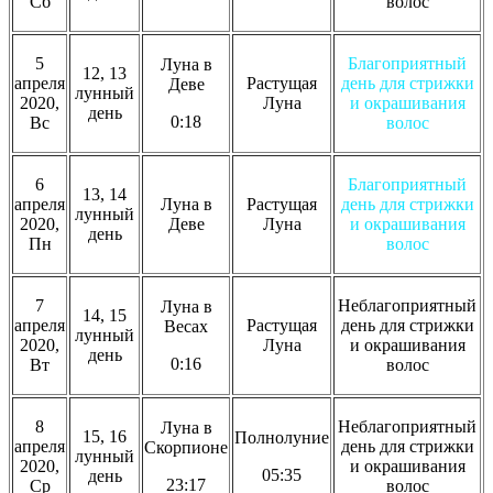
Сб
волос
5
Благоприятный
Луна в
12, 13
апреля
Растущая
день для стрижки
Деве
лунный
2020,
Луна
и окрашивания
день
0:18
Вс
волос
6
Благоприятный
13, 14
апреля
Луна в
Растущая
день для стрижки
лунный
2020,
Деве
Луна
и окрашивания
день
Пн
волос
7
Неблагоприятный
Луна в
14, 15
апреля
Растущая
день для стрижки
Весах
лунный
2020,
Луна
и окрашивания
день
0:16
Вт
волос
8
Неблагоприятный
Луна в
15, 16
Полнолуние
апреля
день для стрижки
Скорпионе
лунный
2020,
и окрашивания
05:35
день
23:17
Ср
волос