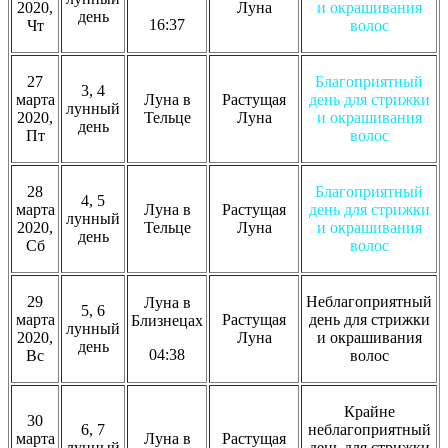
2020,
Луна
и окрашивания
день
16:37
Чт
волос
27
Благоприятный
3, 4
марта
Луна в
Растущая
день для стрижки
лунный
2020,
Тельце
Луна
и окрашивания
день
Пт
волос
28
Благоприятный
4, 5
марта
Луна в
Растущая
день для стрижки
лунный
2020,
Тельце
Луна
и окрашивания
день
Сб
волос
29
Неблагоприятный
Луна в
5, 6
марта
Растущая
день для стрижки
Близнецах
лунный
2020,
Луна
и окрашивания
день
04:38
Вс
волос
Крайне
30
6, 7
неблагоприятный
марта
Луна в
Растущая
лунный
день для стрижки