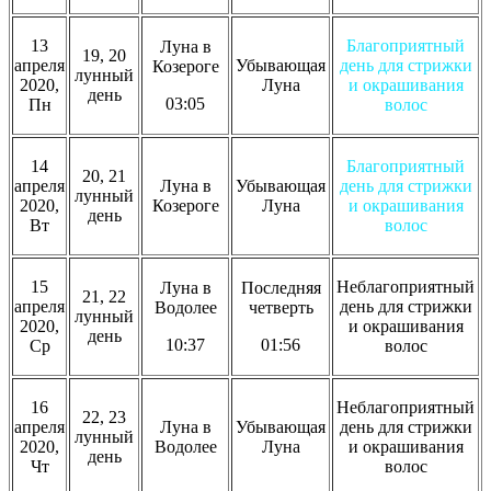
13
Благоприятный
Луна в
19, 20
апреля
Убывающая
день для стрижки
Козероге
лунный
2020,
Луна
и окрашивания
день
03:05
Пн
волос
14
Благоприятный
20, 21
апреля
Луна в
Убывающая
день для стрижки
лунный
2020,
Козероге
Луна
и окрашивания
день
Вт
волос
15
Неблагоприятный
Луна в
Последняя
21, 22
апреля
день для стрижки
Водолее
четверть
лунный
2020,
и окрашивания
день
10:37
01:56
Ср
волос
16
Неблагоприятный
22, 23
апреля
Луна в
Убывающая
день для стрижки
лунный
2020,
Водолее
Луна
и окрашивания
день
Чт
волос