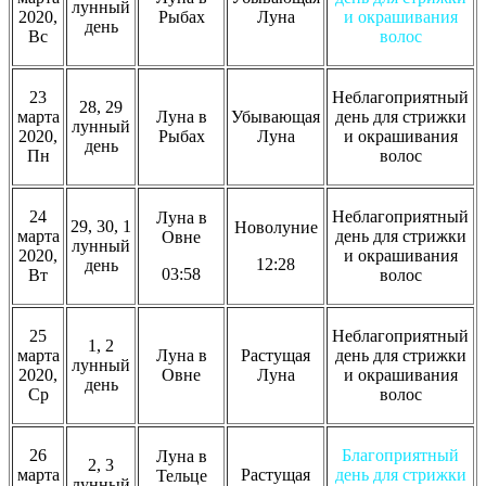
лунный
2020,
Рыбах
Луна
и окрашивания
день
Вс
волос
23
Неблагоприятный
28, 29
марта
Луна в
Убывающая
день для стрижки
лунный
2020,
Рыбах
Луна
и окрашивания
день
Пн
волос
24
Неблагоприятный
Луна в
29, 30, 1
Новолуние
марта
день для стрижки
Овне
лунный
2020,
и окрашивания
12:28
день
03:58
Вт
волос
25
Неблагоприятный
1, 2
марта
Луна в
Растущая
день для стрижки
лунный
2020,
Овне
Луна
и окрашивания
день
Ср
волос
26
Благоприятный
Луна в
2, 3
марта
Растущая
день для стрижки
Тельце
лунный