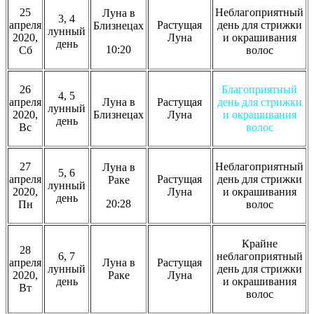
25
Неблагоприятный
Луна в
3, 4
апреля
Растущая
день для стрижки
Близнецах
лунный
2020,
Луна
и окрашивания
день
10:20
Сб
волос
26
Благоприятный
4, 5
апреля
Луна в
Растущая
день для стрижки
лунный
2020,
Близнецах
Луна
и окрашивания
день
Вс
волос
27
Неблагоприятный
Луна в
5, 6
апреля
Растущая
день для стрижки
Раке
лунный
2020,
Луна
и окрашивания
день
20:28
Пн
волос
Крайне
28
6, 7
неблагоприятный
апреля
Луна в
Растущая
лунный
день для стрижки
2020,
Раке
Луна
день
и окрашивания
Вт
волос