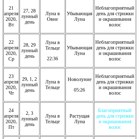
21
Неблагоприятный
27, 28
апреля
Луна в
Убывающая
день для стрижки
лунный
2020,
Овне
Луна
и окрашивания
день
Вт
волос
22
Неблагоприятный
Луна в
28, 29
апреля
Убывающая
день для стрижки
Тельце
лунный
2020,
Луна
и окрашивания
день
22:36
Ср
волос
23
Неблагоприятный
29, 1, 2
Новолуние
апреля
Луна в
день для стрижки
лунный
2020,
Тельце
и окрашивания
05:26
день
Чт
волос
24
Благоприятный
2, 3
апреля
Луна в
Растущая
день для стрижки
лунный
2020,
Тельце
Луна
и окрашивания
день
Пт
волос