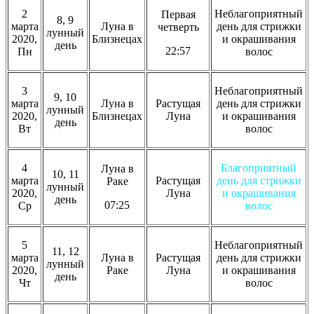
2
Неблагоприятный
Первая
8, 9
марта
Луна в
день для стрижки
четверть
лунный
2020,
Близнецах
и окрашивания
день
22:57
Пн
волос
3
Неблагоприятный
9, 10
марта
Луна в
Растущая
день для стрижки
лунный
2020,
Близнецах
Луна
и окрашивания
день
Вт
волос
4
Благоприятный
Луна в
10, 11
марта
Растущая
день для стрижки
Раке
лунный
2020,
Луна
и окрашивания
день
07:25
Ср
волос
5
Неблагоприятный
11, 12
марта
Луна в
Растущая
день для стрижки
лунный
2020,
Раке
Луна
и окрашивания
день
Чт
волос