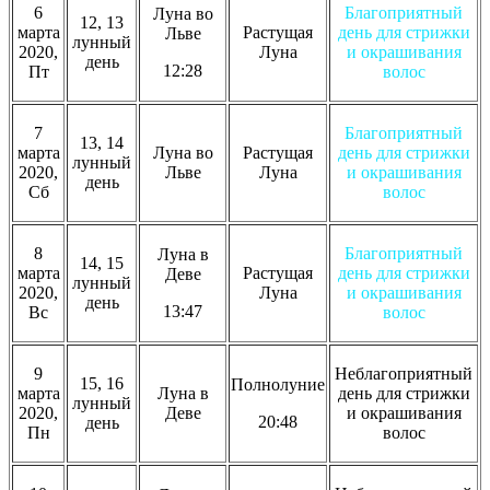
6
Благоприятный
Луна во
12, 13
марта
Растущая
день для стрижки
Льве
лунный
2020,
Луна
и окрашивания
день
12:28
Пт
волос
7
Благоприятный
13, 14
марта
Луна во
Растущая
день для стрижки
лунный
2020,
Льве
Луна
и окрашивания
день
Сб
волос
8
Благоприятный
Луна в
14, 15
марта
Растущая
день для стрижки
Деве
лунный
2020,
Луна
и окрашивания
день
13:47
Вс
волос
9
Неблагоприятный
15, 16
Полнолуние
марта
Луна в
день для стрижки
лунный
2020,
Деве
и окрашивания
20:48
день
Пн
волос