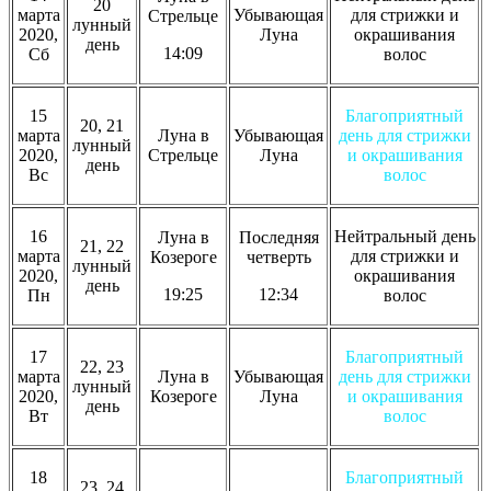
20
марта
Убывающая
для стрижки и
Стрельце
лунный
2020,
Луна
окрашивания
день
14:09
Сб
волос
15
Благоприятный
20, 21
марта
Луна в
Убывающая
день для стрижки
лунный
2020,
Стрельце
Луна
и окрашивания
день
Вс
волос
16
Нейтральный день
Луна в
Последняя
21, 22
марта
для стрижки и
Козероге
четверть
лунный
2020,
окрашивания
день
19:25
12:34
Пн
волос
17
Благоприятный
22, 23
марта
Луна в
Убывающая
день для стрижки
лунный
2020,
Козероге
Луна
и окрашивания
день
Вт
волос
18
Благоприятный
23, 24