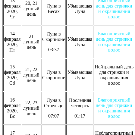
13
Благоприятный
20, 21
февраля
Луна в
Убывающая
день для стрижки
лунный
2020,
Весах
Луна
и окрашивания
день
Чт
волос
14
Благоприятный
Луна в
21
февраля
Убывающая
день для стрижки
Скорпионе
лунный
2020,
Луна
и окрашивания
день
03:37
Пт
волос
15
Нейтральный день
21, 22
февраля
Луна в
Убывающая
для стрижки и
лунный
2020,
Скорпионе
Луна
окрашивания
день
Сб
волос
16
Благоприятный
Луна в
Последняя
22, 23
февраля
день для стрижки
Стрельце
четверть
лунный
2020,
и окрашивания
день
07:07
01:17
Вс
волос
17
Неблагоприятный