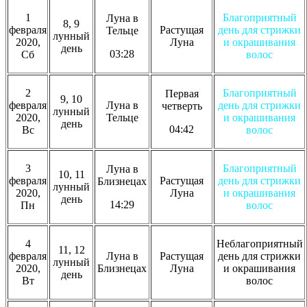
1
Благоприятный
Луна в
8, 9
февраля
Растущая
день для стрижки
Тельце
лунный
2020,
Луна
и окрашивания
день
03:28
Сб
волос
2
Благоприятный
Первая
9, 10
февраля
Луна в
день для стрижки
четверть
лунный
2020,
Тельце
и окрашивания
день
04:42
Вс
волос
3
Благоприятный
Луна в
10, 11
февраля
Растущая
день для стрижки
Близнецах
лунный
2020,
Луна
и окрашивания
день
14:29
Пн
волос
4
Неблагоприятный
11, 12
февраля
Луна в
Растущая
день для стрижки
лунный
2020,
Близнецах
Луна
и окрашивания
день
Вт
волос