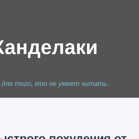
Канделаки
я для того, кто не умеет читать.
ыстрого похудения от