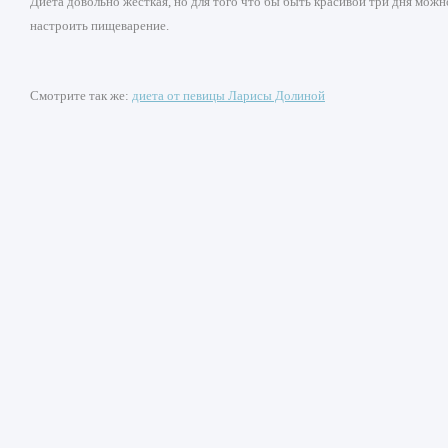
Диета довольно жесткая, но для того что бы быть красивой три дня можно
настроить пищеварение.
Смотрите так же:
диета от певицы Ларисы Долиной