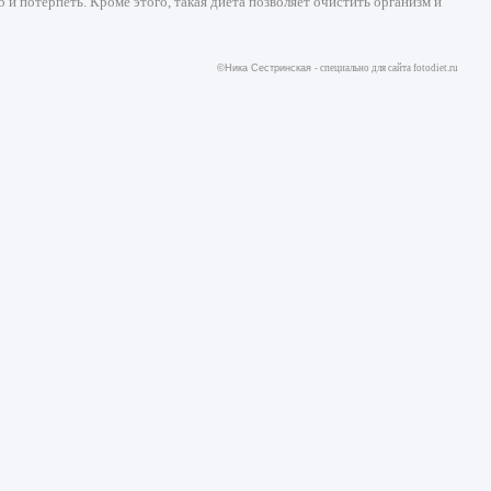
 и потерпеть. Кроме этого, такая диета позволяет очистить организм и
©Ника Сестринская -
специально для сайта
fotodiet.ru