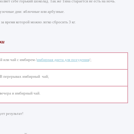
ляет себе горький шоколад. Так же Тина старается не есть на ночь.
узочные дни: яблочные или арбузные.
а время которой можно легко сбросить 3 кг.
ки
й или чай с имбирем /
имбирная диета для похудения
/;
. В перерывах имбирный чай;
 вечера и имбирный чай.
ует результат!