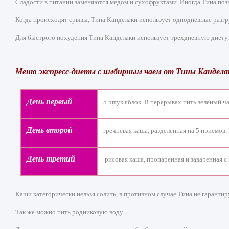
Сладости в питании заменяются медом и сухофруктами. Иногда Тина позво
Когда происходят срывы, Тина Канделаки использует однодневные разгр
Для быстрого похудения Тина Канделаки использует трехдневную диету, з
Меню экспресс-диеты с имбирным чаем от Тины Кандела
День первый
5 штук яблок. В перерывах пить зеленый ча
День второй
гречневая каша, разделенная на 5 приемов
День третий
рисовая каша, пропаренная и заваренная с
Каши категорически нельзя солить, в противном случае Тина не гарантир
Так же можно пить родниковую воду.