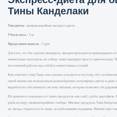
Тины Канделаки
Тип диеты
- низкокалорийная экспресс-диета
Убыль веса
- 3 кг
Продолжительность
- 3 дня
Для того, что бы хорошо выглядеть, звездам приходится прикладывать ог
значительно пополнела, но сейчас опять выглядит просто замечательно. При
постоянной работы над собой и значительных усилий.
Как отмечает сама Тина, она склонна к полноте и поэтому, ей с особым 
своей жизни она использовала разнообразные популярные диеты и даже х
выработала собственную систему питания, которая позволяет ей удержив
Ей пришлось отказалась от таких продуктов, как хлеб, сдоба, картофель
рыба на пару, низкокалорийные хлебцы. Мясные продукты Тина Канделак
же звезда старается есть чаще, но небольшими порциями. Именно при та