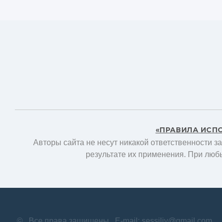
«ПРАВИЛА ИСП
Авторы сайта не несут никакой ответственности з
результате их применения. При люб
©
Все права защищены
E-mail: sessiliy@gmail.com