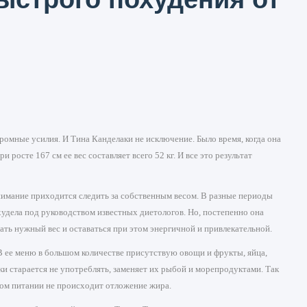
ромные усилия. И Тина Канделаки не исключение. Было время, когда она
 росте 167 см ее вес составляет всего 52 кг. И все это результат
внимание приходится следить за собственным весом. В разные периоды
удела под руководством известных диетологов. Но, постепенно она
ать нужный вес и оставаться при этом энергичной и привлекательной.
. В ее меню в большом количестве присутствую овощи и фрукты, яйца,
и старается не употреблять, заменяет их рыбой и морепродуктами. Так
ком питании не происходит отложение жира.