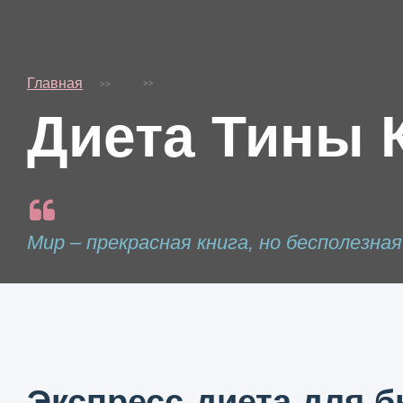
Главная
Диета Тины 
Мир – прекрасная книга, но бесполезна
Экспресс-диета для б