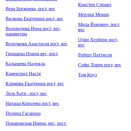
Кристен Стюарт
Вера Брежнева, рост, вес
Мерлин Монро
Вилкова Екатерина рост, вес
Мила Йовович, рост,
Воловичева Инна рост, вес,
вес
параметры
Одри Хелберн рост,
Волочкова Анастасия рост, вес
вес
Гришаева Нонна вес, рост
Роберт Паттисон
Кадышева Надежда
Софи Лорен рост, вес
Каменских Настя
Том Круз
Климова Екатерина рост, вес
Лель Катя - рост, вес
Наташа Королева рост, вес
Полина Гагарина
Понаровская Ирина, вес, рост.