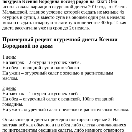
похудела Ксения Бородина послед родов на 12кг?
Она
использовала вариацию огуречной диеты 2010 года от Елены
Малышевой, главное условие которой съедать не меньше 4х
огурцов в сутки, а вместо супа из овощей один раз в неделю
можно съедать отварную телятину в количестве 300гр. Такая
диета рассчитана уже на срок до 2х недель.
Примерный рецепт огуречной диеты Ксении
Бородиной по дням
1 день:
На завтрак – 2 огурца и кусочек хлеба.
На обед – овощной суп и одно яблоко.
На ужин – огуречный салат с зеленью и растительным
маслом.
2 день:
На завтрак – 1 огурец и кусочек хлеба.
На обед – огуречный салат с редиской, 100гр отварной
говядины.
На ужин - огуречный салат с зеленью и растительным маслом.
Остальные дни диеты примерно повторяют первые 2. На
завтрак всё как обычно, а на обед либо слегка отличающиеся
по ингредиентам овощные салаты, либо немного отварного