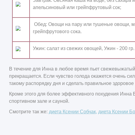
Завтрак:
Овсяная каша на воде, без сахара и
апельсиновый или грейпфрутовый сок;
Обед:
Овощи на пару или тушеные овощи, мя
грейпфрутового сока.
Ужин:
салат из свежих овощей, Ужин - 200 гр
В течение для Инна в любое время пьет свежевыжатый
прекращается. Если чувство голода окажется очень си
такому распорядку дня и сделать правильное здоровое
Кроме этого для более эффективного похудения Инна 
спортивном зале и сауной.
Смотрите так же:
диета Ксении Собчак,
диета Ксении Б