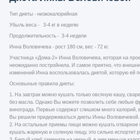
Тип диеты - низкокалорийная
Убыль веса - 3-4 кг в неделю
Продолжительность - 3-4 недели
Инна Воловичева - рост 180 см, вес - 72 кг.
Участница «Дома-2» Инна Воловичева, которая на пр
неожиданно постройнела. И самое приятно, что внешний
изменений Инна воспользовалась диетой, которую ей п
Основыные правила диеты:
1. На завтрак можно кушать только овсяную кашу, свар
без масла. Однако Вы можете позволить себе любые ф
винограда. Первые содержат слишком много калорий, вт
Вы решили придерживаться диеты Инны Воловичевой
2. На остальные приемы пищи можно кушать отварное м
кушать жареную и соленую пищу, это сильно испортит р
3. Белый хлеб замените на черный, в нем меньше кало