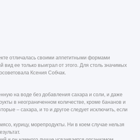
оекте отличалась своими аппетитными формами
 вид ее только выиграл от этого. Для столь значимых
осоветовала Ксения Собчак.
енную на воде без добавления сахара и соли, и даже
рукты в неограниченном количестве, кроме бананов и
орые – сахара, и то и другое следует исключить, если
.
ясо, курицу, морепродукты. Ни в коем случае нельзя
езультат.
рий и он намного лучше усваивается организмом.