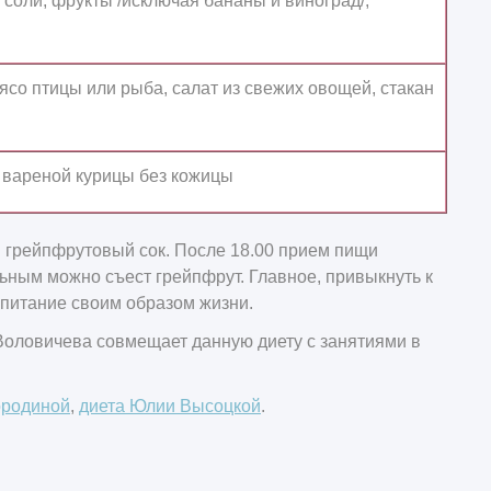
 соли, фрукты /исключая бананы и виноград/,
со птицы или рыба, салат из свежих овощей, стакан
. вареной курицы без кожицы
 грейпфрутовый сок. После 18.00 прием пищи
льным можно съест грейпфрут. Главное, привыкнуть к
 питание своим образом жизни.
Воловичева совмещает данную диету с занятиями в
ородиной
,
диета Юлии Высоцкой
.