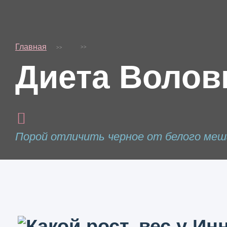
Главная
Диета Волов
Порой отличить черное от белого меш