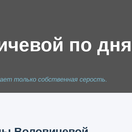
ичевой по дн
ает только собственная серость.