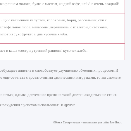
езжиренном молоке; булка с маслом, жидкий кофе, чай /не очень сладкий/
 /щи с квашенной капустой, гороховый, борщ, рассольник, суп с
, картофельное пюре, макароны, вермишель/ с котлетой, биточками,
омпот из сухофруктов, два кусочка хлеба.
лет и каша /состри утренний рацион/, кусочек хлеба.
 возбуждает аппетит и способствует улучшению обменных процессов. И
это еще сочетать с достаточными физическими нагрузками, то вы сможете
ситься, однако длительное время на такой диете находиться не стоит.
 похудения с успехом использовать и другие
©Ника Сестринская --
специально для сайта
fotodiet.ru