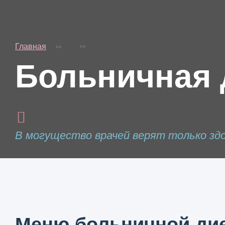
Главная
Больничная 
В могущество врачей верят только зд
Меню больничной дие