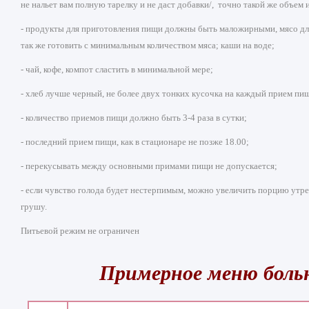
не нальет вам полную тарелку и не даст добавки/, точно такой же объем 
- продукты для приготовления пищи должны быть маложирными, мясо для
так же готовить с минимальным количеством мяса; каши на воде;
- чай, кофе, компот сластить в минимальной мере;
- хлеб лучше черный, не более двух тонких кусочка на каждый прием пи
- количество приемов пищи должно быть 3-4 раза в сутки;
- последний прием пищи, как в стационаре не позже 18.00;
- перекусывать между основными примами пищи не допускается;
- если чувство голода будет нестерпимым, можно увеличить порцию утрен
грушу.
Питьевой режим не ограничен
Примерное меню больн