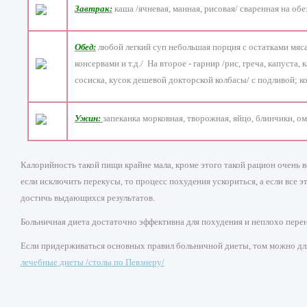
Завтрак:
каша /ячневая, манная, рисовая/ сваренная на об
Обед:
любой легкий суп небольшая порция с остатками мяса
консервами и т.д./ На второе - гарнир /рис, греча, капуста
сосиска, кусок дешевой докторской колбасы/ с подливой; к
Ужин:
запеканка морковная, творожная, яйцо, блинчики, ом
Калорийность такой пищи крайне мала, кроме этого такой рацион очень
если исключить перекусы, то процесс похудения ускориться, а если все 
достичь выдающихся результатов.
Больничная диета достаточно эффективна для похудения и неплохо перено
Если придерживаться основных правил больничной диеты, том можно для
лечебные диеты /столы по Певзнеру/