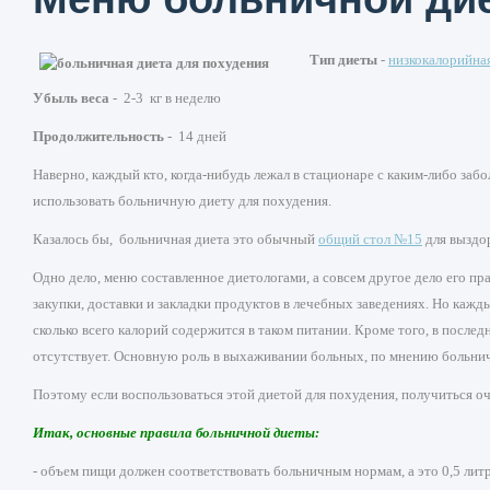
Тип диеты
-
низкокалорийна
Убыль веса
- 2-3 кг в неделю
Продолжительность
- 14 дней
Наверно, каждый кто, когда-нибудь лежал в стационаре с каким-либо забо
использовать больничную диету для похудения.
Казалось бы, больничная диета это обычный
общий стол №15
для выздор
Одно дело, меню составленное диетологами, а совсем другое дело его п
закупки, доставки и закладки продуктов в лечебных заведениях. Но каж
сколько всего калорий содержится в таком питании. Кроме того, в послед
отсутствует. Основную роль в выхаживании больных, по мнению больнич
Поэтому если воспользоваться этой диетой для похудения, получиться о
Итак, основные правила больничной диеты:
- объем пищи должен соответствовать больничным нормам, а это 0,5 литра