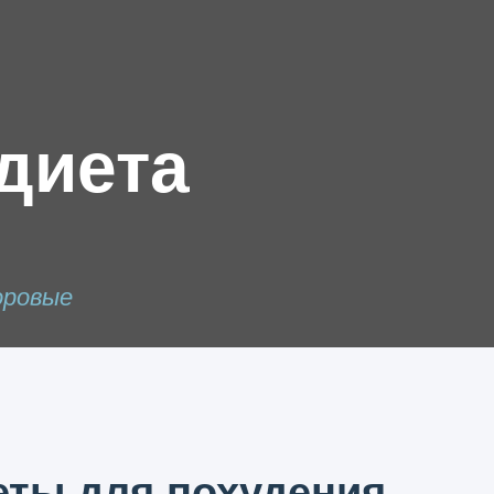
диета
оровые
ты для похудения