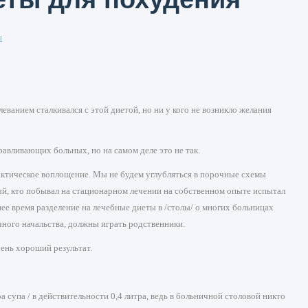
я
леванием сталкивался с этой диетой, но ни у кого не возникло желания
авливающих больных, но на самом деле это не так.
рактическое воплощение. Мы не будем углубляться в порочные схемы
дый, кто побывал на стационарном лечении на собственном опыте испытал
нее время разделение на лечебные диеты в /столы/ о многих больницах
ного начальства, должны играть родственники.
чень хороший результат.
 супа / в действительности 0,4 литра, ведь в больничной столовой никто