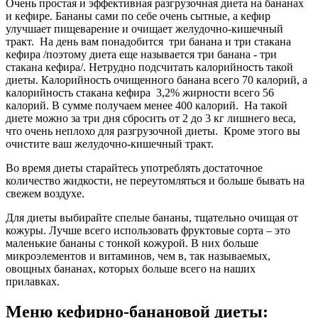
Очень простая и эффективная разгрузочная диета на бананах
и кефире. Бананы сами по себе очень сытные, а кефир
улучшает пищеварение и очищает желудочно-кишечный
тракт. На день вам понадобится три банана и три стакана
кефира /поэтому диета еще называется три банана - три
стакана кефира/. Нетрудно подсчитать калорийность такой
диеты. Калорийность очищенного банана всего 70 калорий, а
калорийность стакана кефира 3,2% жирности всего 56
калорий. В сумме получаем менее 400 калорий. На такой
диете можно за три дня сбросить от 2 до 3 кг лишнего веса,
что очень неплохо для разгрузочной диеты. Кроме этого вы
очистите ваш желудочно-кишечный тракт.
Во время диеты старайтесь употреблять достаточное
количество жидкости, не переутомляться и больше бывать на
свежем воздухе.
Для диеты выбирайте спелые бананы, тщательно очищая от
кожуры. Лучше всего использовать фруктовые сорта – это
маленькие бананы с тонкой кожурой. В них больше
микроэлементов и витаминов, чем в, так называемых,
овощных бананах, которых больше всего на наших
прилавках.
Меню кефирно-банановой диеты: