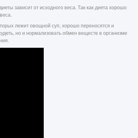
иеты зависит от исходного веса. Так как диета хорошо
веса.
которых лежит овощной суп, хорошо переносятся и
худеть, но и нормализовать обмен веществ в организме
ния.