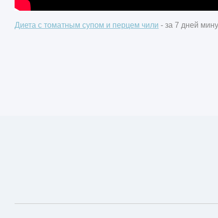
Диета с томатным супом и перцем чили
- за 7 дней минус