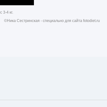
 3-4 кг.
©Ника Сестринская - специально для сайта
fotodiet.ru