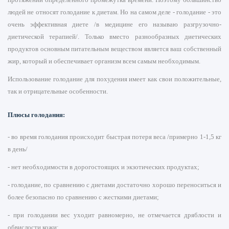
людей не относят голодание к диетам. Но на самом деле - голодание - это
очень эффективная диете /в медицине его называю разгрузочно-
диетической терапией/. Только вместо разнообразных диетических
продуктов основным питательным веществом является ваш собственный
жир, который и обеспечивает организм всем самым необходимым.
Использование голодание для похудения имеет как свои положительные,
так и отрицательные особенности.
Плюсы голодания:
- во время голодания происходит быстрая потеря веса /примерно 1-1,5 кг
в день/
- нет необходимости в дорогостоящих и экзотических продуктах;
- голодание, по сравнению с диетами достаточно хорошо переноситься и
более безопасно по сравнению с жесткими диетами;
- при голодании вес уходит равномерно, не отмечается дряблости и
обвислости кожи;