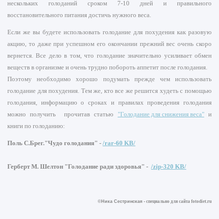
нескольких голоданий сроком 7-10 дней и правильного
восстановительного питания достичь нужного веса.
Если же вы будете использовать голодание для похудения как разовую
акцию, то даже при успешном его окончании прежний вес очень скоро
вернется. Все дело в том, что голодание значительно усиливает обмен
веществ в организме и очень трудно побороть аппетит после голодания.
Поэтому необходимо хорошо подумать прежде чем использовать
голодание для похудения. Тем же, кто все же решится худеть с помощью
голодания, информацию о сроках и правилах проведения голодания
можно получить прочитав статью
"Голодание для снижения веса"
и
книги по голоданию:
Поль С.Брег."Чудо голодания" -
/rar-60 KB/
Герберт М. Шелтон "Голодание ради здоровья" -
/zip-320 KB/
©Ника Сестринская -
специально для сайта
fotodiet.ru