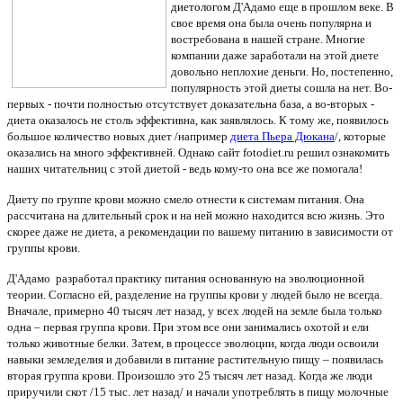
диетологом
Д'Адамо еще в прошлом веке. В
свое время она была очень популярна и
востребована в нашей стране. Многие
компании даже заработали на этой диете
довольно неплохие деньги. Но, постепенно,
популярность этой диеты сошла на нет. Во-
первых - почти полностью отсутствует доказательна база, а во-вторых -
диета оказалось не столь эффективна, как заявлялось. К тому же, появилось
большое количество новых диет /например
диета Пьера Дюкана
/, которые
оказались на много эффективней. Однако сайт
fotodiet.ru
решил ознакомить
наших читательниц с этой диетой - ведь кому-то она все же помогала!
Диету по группе крови можно смело отнести к системам питания. Она
рассчитана на длительный срок и на ней можно находится всю жизнь. Это
скорее даже не диета, а рекомендации по вашему питанию в зависимости от
группы крови.
Д'Адамо разработал практику питания основанную на эволюционной
теории.
Согласно ей, разделение на группы крови у людей было не всегда.
Вначале, примерно 40 тысяч лет назад, у всех людей на земле была только
одна – первая группа крови. При этом все они занимались охотой и ели
только животные белки. Затем, в процессе эволюции, когда люди освоили
навыки земледелия и добавили в питание растительную пищу – появилась
вторая группа крови. Произошло это 25 тысяч лет назад. Когда же люди
приручили скот /15 тыс. лет назад/ и начали употреблять в пищу молочные