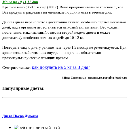
Меню на
10,11,12 дни
Красное вино (350 г) и сыр (200 г). Вино предпочтительнее красное сухое.
Все продукты разделить на маленькие порции и есть в течение дня.
Данная диета переноситься достаточно тяжело, особенно первые несколько
дней, когда организм перестаиваться на новый тип питания. Вес уходит
постепенно, максимальный отвес на второй неделе диеты и может
достигать /у особенно полных людей/ до 10-12 кг.
Повторять такую диету раньше чем через 1,5 месяца не рекомендуется. При
хронических заболеваниях внутренних органов обязательно
проконсультируйтесь с лечащим врачом.
к
ак похудеть на 5 кг за 3 дня?
Смотрите так же:
©Ника Сестринская -
специально для сайта
fotodiet.ru
Популярные диеты:
Диета Пьера Дюкана