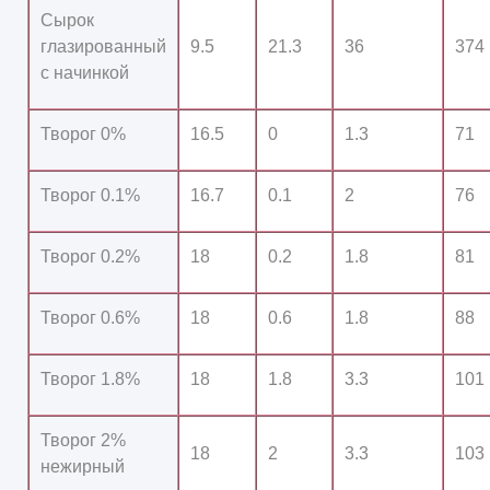
Сырок
глазированный
9.5
21.3
36
374
с начинкой
Творог 0%
16.5
0
1.3
71
Творог 0.1%
16.7
0.1
2
76
Творог 0.2%
18
0.2
1.8
81
Творог 0.6%
18
0.6
1.8
88
Творог 1.8%
18
1.8
3.3
101
Творог 2%
18
2
3.3
103
нежирный