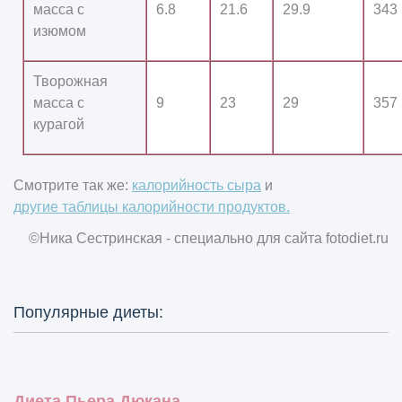
масса с
6.8
21.6
29.9
343
изюмом
Творожная
масса с
9
23
29
357
курагой
Смотрите так же:
калорийность сыра
и
другие таблицы калорийности продуктов.
©Ника Сестринская - специально для сайта
fotodiet.ru
Популярные диеты:
Диета Пьера Дюкана