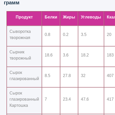
грамм
Продукт
Белки
Жиры
Углеводы
Кка
Сыворотка
0.8
0.2
3.5
20
творожная
Сырник
18.6
3.6
18.2
183
творожный
Сырок
8.5
27.8
32
407
глазированный
Сырок
глазированный
7
23.4
47.6
417
Картошка