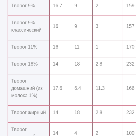
Творог 9%
16.7
9
2
159
Творог 9%
16
9
3
157
классический
Творог 11%
16
11
1
170
Творог 18%
14
18
2.8
232
Творог
домашний (из
17.6
6.4
11.3
166
молока 1%)
Творог жирный
14
18
2.8
232
Творог
14
4
2
100