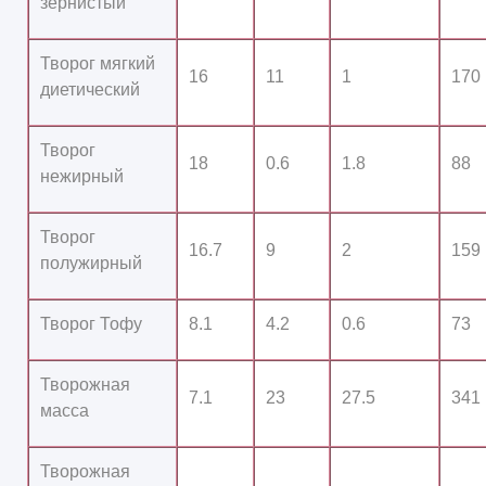
зернистый
Творог мягкий
16
11
1
170
диетический
Творог
18
0.6
1.8
88
нежирный
Творог
16.7
9
2
159
полужирный
Творог Тофу
8.1
4.2
0.6
73
Творожная
7.1
23
27.5
341
масса
Творожная