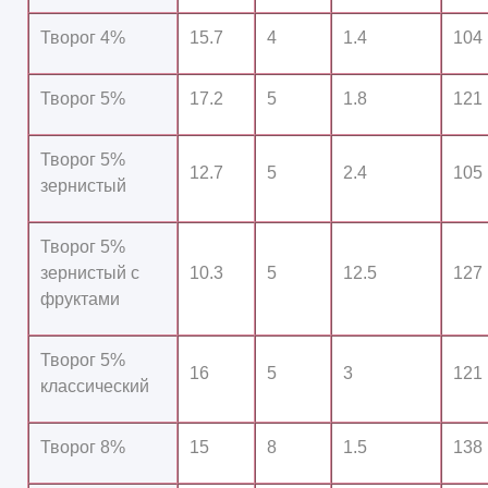
Творог 4%
15.7
4
1.4
104
Творог 5%
17.2
5
1.8
121
Творог 5%
12.7
5
2.4
105
зернистый
Творог 5%
зернистый с
10.3
5
12.5
127
фруктами
Творог 5%
16
5
3
121
классический
Творог 8%
15
8
1.5
138