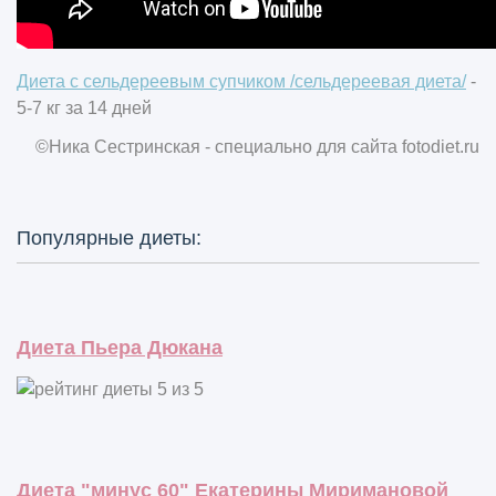
Диета с сельдереевым супчиком /сельдереевая диета/
-
5-7 кг за 14 дней
©Ника Сестринская - специально для сайта
fotodiet.ru
Популярные диеты:
Диета Пьера Дюкана
Диета "минус 60" Екатерины Миримановой