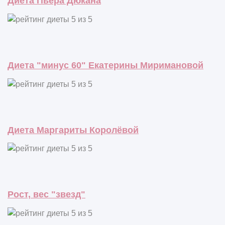
Диета Пьера Дюкана
Диета "минус 60" Екатерины Миримановой
Диета Маргариты Королёвой
Рост, вес "звезд"