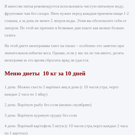
В качестве питья рекомендуется использовать чистую питьевую воду,
фруктовые чаи без сахара. Пить нужно перед каждым приемом пищи 1-2
стакана, а за день не менее 2 литров воды. Этим вы обезопасите себя от
запоров. По этой же причине в белковые дни ешьте как можно больше
салата.
На этой диете килограммы тают на глазах – особенно это заметно при
значительном избытке веса. Однако, если у вас их не так много, десять
килограмм за это время сбросить вряд ли удастся.
Меню диеты 10 кг за 10 дней
1 день: Можно съесть 5 варёных яиц в день (с 10 часов утра, через
каждые 2 часа по 1 яйцу)
2 день: Варёную рыбу без соли (можно скумбрию)
3 день: Варёную куриную грудку без соли
4 день: Варёный картофель 5 штук (с 10 часов утра,через каждые 2 часа
по 1 картохе)