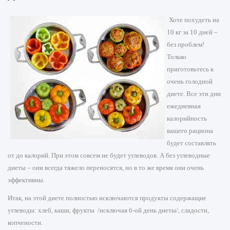
Хоте похудеть на
10 кг за 10 дней –
без проблем!
Только
приготовьтесь к
очень голодной
диете. Все эти дни
ежедневная
калорийность
вашего рациона
будет составлять
от до калорий. При этом совсем не будет углеводов. А без углеводные
диеты – они всегда тяжело переносятся, но в то же время они очень
эффективны.
Итак, на этой диете полностью исключаются продукты содержащие
углеводы: хлеб, каши, фрукты /исключая 6-ой день диеты/, сладости,
копчености.