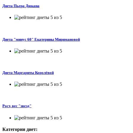
Диета Пьера Дюкана
Диета "минус 60" Екатерины Миримановой
Диета Маргариты Королёвой
Рост, вес "звезд"
Категории диет: