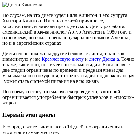
По слухам, на это диете худел Билл Клинтон и его супруга
Хиллари Клинтон. Именно по этой причине ее,
впоследствии, и назвали президентской. Диету разработал
американский врач-кардиолог Артур Агатстон в 1980 году и,
одно время, она была очень популярна не только в Америке,
но и в европейских странах.
Диета очень похожа на другие белковые диеты, такие как
знаменитую у нас
Кремлевскую диету
и
диету Дюкана
. Точно
так же, как и они, она имеет несколько стадий. Если первые
две стадии ограничены по времени и предназначены для
максимального похудения, то третья стадия, поддерживающая,
может стать системой питания на всю жизнь.
По своему составу это малоуглеводная диета, в которой
ограничивается употребление быстрых углеводов и «плохих»
жиров.
Первый этап диеты
Его продолжительность всего 14 дней, но ограничения на
этом этапе самые жесткие.