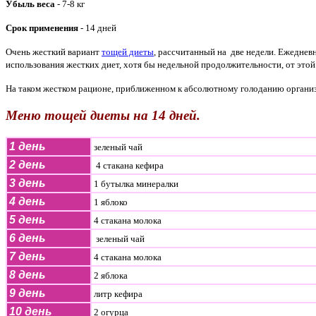
Убыль веса
- 7-8 кг
Срок применения
- 14 дней
Очень жесткий вариант
тощей диеты
, рассчитанный на две недели. Ежедневн
использования жестких диет, хотя бы недельной продолжительности, от этой
На таком жестком рационе, приближенном к абсолютному голоданию организм
Меню тощей диеты на 14 дней.
1 день
зеленый чай
2 день
4 стакана кефира
3 день
1 бутылка минералки
4 день
1 яблоко
5 день
4 стакана молока
6 день
зеленый чай
7 день
4 стакана молока
8 день
2 яблока
9 день
литр кефира
10 день
2 огурца