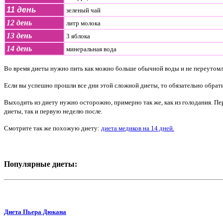
11 день
зеленый чай
12 день
литр молока
13 день
3 яблока
14 день
минеральная вода
Во время диеты нужно пить как можно больше обычной воды и не переутомл
Если вы успешно прошли все дни этой сложной диеты, то обязательно обрат
Выходить из диету нужно осторожно, примерно так же, как из голодания. Пер
диеты, так и первую неделю после.
Смотрите так же похожую диету:
диета медиков на 14 дней.
Популярные диеты:
Диета Пьера Дюкана