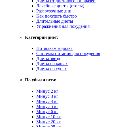
Диеты от диетологов и врачей
Лечебные диеты (столы)
Разгрузочные дни
Как похудеть быстро
Длительные диеты
Упражнения для похудения
Категории диет:
По знакам зодиака
Системы питания для похудения
Диеты звезд
Диеты на кашах
Диеты на супах
По убыли веса:
Минус 2 кг
Минус 3 кг
Минус 4 кг
Минус 5 кг
Минус 6 кг
Минус 10 кг
Минус 20 кг
Минус 25 кг