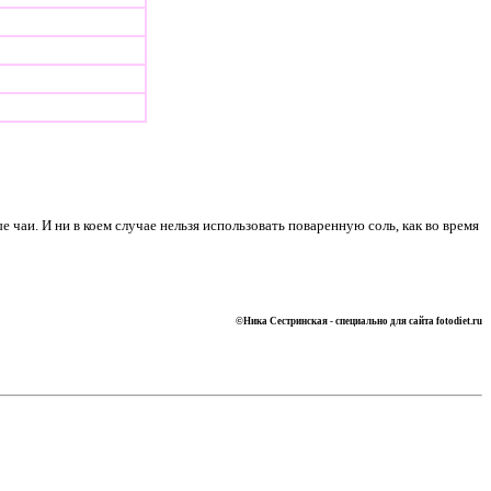
чаи. И ни в коем случае нельзя использовать поваренную соль, как во время
©Ника Сестринская -
специально для сайта
fotodiet.ru