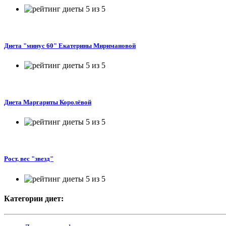
Диета "минус 60" Екатерины Миримановой
Диета Маргариты Королёвой
Рост, вес "звезд"
Категории диет: