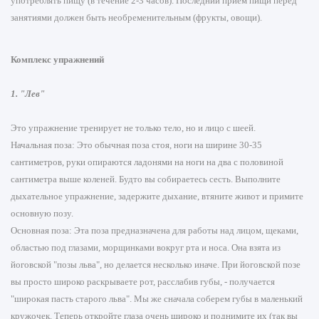
употреблять пищу (в течение 2-3 часов). Последний прием пищи перед
занятиями должен быть необременительным (фрукты, овощи).
Комплекс упражнений
1. "Лев"
Это упражнение тренирует не только тело, но и лицо с шеей.
Начальная поза: Это обычная поза стоя, ноги на ширине 30-35
сантиметров, руки опираются ладонями на ноги на два с половиной
сантиметра выше коленей. Будто вы собираетесь сесть. Выполните
дыхательное упражнение, задержите дыхание, втяните живот и примите
основную позу.
Основная поза: Эта поза предназначена для работы над лицом, щеками,
областью под глазами, морщинками вокруг рта и носа. Она взята из
йоговской "позы льва", но делается несколько иначе. При йоговской позе
вы просто широко раскрываете рот, расслабив губы, - получается
"широкая пасть старого льва". Мы же сначала соберем губы в маленький
кружочек. Теперь откройте глаза очень широко и поднимите их (так вы