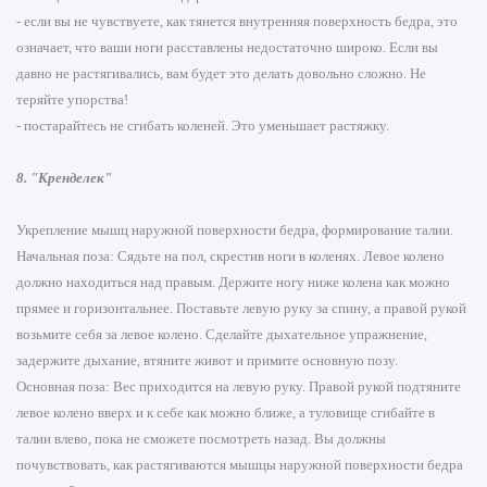
- если вы не чувствуете, как тянется внутренняя поверхность бедра, это
означает, что ваши ноги расставлены недостаточно широко. Если вы
давно не растягивались, вам будет это делать довольно сложно. Не
теряйте упорства!
- постарайтесь не сгибать коленей. Это уменьшает растяжку.
8. "Кренделек"
Укрепление мышц наружной поверхности бедра, формирование талии.
Начальная поза: Сядьте на пол, скрестив ноги в коленях. Левое колено
должно находиться над правым. Держите ногу ниже колена как можно
прямее и горизонтальнее. Поставьте левую руку за спину, а правой рукой
возьмите себя за левое колено. Сделайте дыхательное упражнение,
задержите дыхание, втяните живот и примите основную позу.
Основная поза: Вес приходится на левую руку. Правой рукой подтяните
левое колено вверх и к себе как можно ближе, а туловище сгибайте в
талии влево, пока не сможете посмотреть назад. Вы должны
почувствовать, как растягиваются мышцы наружной поверхности бедра