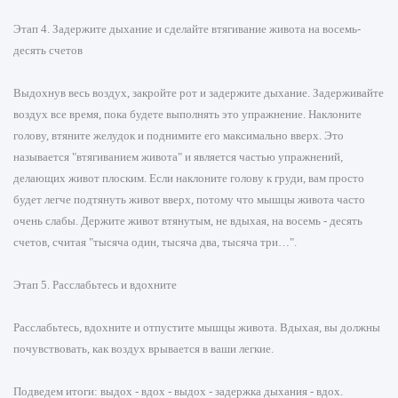
Этап 4. Задержите дыхание и сделайте втягивание живота на восемь-
десять счетов
Выдохнув весь воздух, закройте рот и задержите дыхание. Задерживайте
воздух все время, пока будете выполнять это упражнение. Наклоните
голову, втяните желудок и поднимите его максимально вверх. Это
называется "втягиванием живота" и является частью упражнений,
делающих живот плоским. Если наклоните голову к груди, вам просто
будет легче подтянуть живот вверх, потому что мышцы живота часто
очень слабы. Держите живот втянутым, не вдыхая, на восемь - десять
счетов, считая "тысяча один, тысяча два, тысяча три…".
Этап 5. Расслабьтесь и вдохните
Расслабьтесь, вдохните и отпустите мышцы живота. Вдыхая, вы должны
почувствовать, как воздух врывается в ваши легкие.
Подведем итоги: выдох - вдох - выдох - задержка дыхания - вдох.