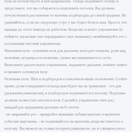
пока не почувствуете в ней напряжение. Теперь поднимите голову и
представьте, что вы собираетесь поцеловать потолок. Вы должны
почувствовать растяжение от кончика подбородка до самой грудины. Не
удивляйтесь, если на следующее утро у вас будет болеть шея. Просто эти
мышцы до этого никогда не работали. Когда вы освоите упражнение (и
поймете, насколько оно оправдывает свое название), скомбинируйте его с
остальными частями упражнения.
Начальная поза - основная поза для дыхания, ноги расставлены, руки над
коленями, ягодицы в положении, словно вы намереваетесь сесть.
Выполните дыхательное упражнение, задержите дыхание, втяните живот
и примите основную позу.
Основная поза: Шея и подбородок в описанном выше положении. Стойте
прямо, руки откидываются назад (как будто вы на трамплине - это для
удержания равновесия), и подбородок поднимается к потолку. Подошвы
должны полностью касаться пола. Сделайте упражнение пять раз,
каждый раз задерживая дыхание на 8 счетов.
- не закрывайте рот - прикройте нижними зубами верхние и выпятите
губы как мартышка. - не поднимайтесь на цыпочки, когда вы тянетесь к
потолку. Вы можете не только потерять равновесие, но и слишком плохо