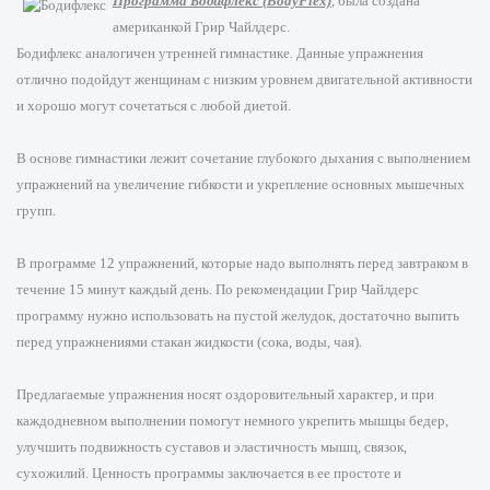
Программа Бодифлекс (BodyFlex)
, была создана
американкой Грир Чайлдерс.
Бодифлекс аналогичен утренней гимнастике. Данные упражнения
отлично подойдут женщинам с низким уровнем двигательной активности
и хорошо могут сочетаться с любой диетой.
В основе гимнастики лежит сочетание глубокого дыхания с выполнением
упражнений на увеличение гибкости и укрепление основных мышечных
групп.
В программе 12 упражнений, которые надо выполнять перед завтраком в
течение 15 минут каждый день. По рекомендации Грир Чайлдерс
программу нужно использовать на пустой желудок, достаточно выпить
перед упражнениями стакан жидкости (сока, воды, чая).
Предлагаемые упражнения носят оздоровительный характер, и при
каждодневном выполнении помогут немного укрепить мышцы бедер,
улучшить подвижность суставов и эластичность мышц, связок,
сухожилий. Ценность программы заключается в ее простоте и