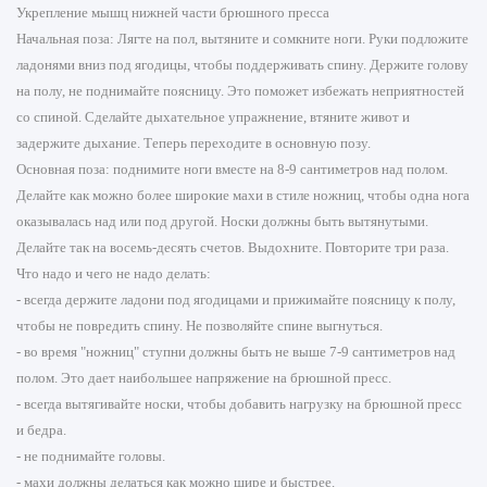
Укрепление мышц нижней части брюшного пресса
Начальная поза: Лягте на пол, вытяните и сомкните ноги. Руки подложите
ладонями вниз под ягодицы, чтобы поддерживать спину. Держите голову
на полу, не поднимайте поясницу. Это поможет избежать неприятностей
со спиной. Сделайте дыхательное упражнение, втяните живот и
задержите дыхание. Теперь переходите в основную позу.
Основная поза: поднимите ноги вместе на 8-9 сантиметров над полом.
Делайте как можно более широкие махи в стиле ножниц, чтобы одна нога
оказывалась над или под другой. Носки должны быть вытянутыми.
Делайте так на восемь-десять счетов. Выдохните. Повторите три раза.
Что надо и чего не надо делать:
- всегда держите ладони под ягодицами и прижимайте поясницу к полу,
чтобы не повредить спину. Не позволяйте спине выгнуться.
- во время "ножниц" ступни должны быть не выше 7-9 сантиметров над
полом. Это дает наибольшее напряжение на брюшной пресс.
- всегда вытягивайте носки, чтобы добавить нагрузку на брюшной пресс
и бедра.
- не поднимайте головы.
- махи должны делаться как можно шире и быстрее.