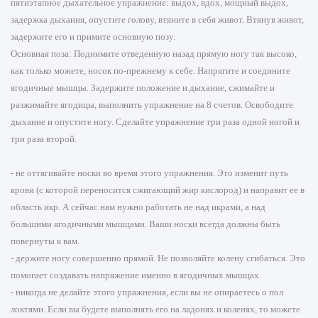
пятиэтапное дыхательное упражнение: выдох, вдох, мощный выдох,
задержка дыхания, опустите голову, втяните в себя живот. Втянув живот,
задержите его и примите основную позу.
Основная поза: Поднимите отведенную назад прямую ногу так высоко,
как только можете, носок по-прежнему к себе. Напрягите и соедините
ягодичные мышцы. Задержите положение и дыхание, сжимайте и
разжимайте ягодицы, выполнить упражнение на 8 счетов. Освободите
дыхание и опустите ногу. Сделайте упражнение три раза одной ногой и
три раза второй.
- не оттягивайте носки во время этого упражнения. Это изменит путь
крови (с которой переносится сжигающий жир кислород) и направит ее в
область икр. А сейчас нам нужно работать не над икрами, а над
большими ягодичными мышцами. Ваши носки всегда должны быть
повернуты к вам.
- держите ногу совершенно прямой. Не позволяйте колену сгибаться. Это
помогает создавать напряжение именно в ягодичных мышцах.
- никогда не делайте этого упражнения, если вы не опираетесь о пол
локтями. Если вы будете выполнять его на ладонях и коленях, то можете