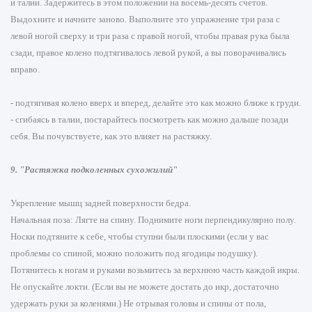
и талии. Задержитесь в этом положении на восемь-десять счетов.
Выдохните и начните заново. Выполните это упражнение три раза с
левой ногой сверху и три раза с правой ногой, чтобы правая рука была
сзади, правое колено подтягивалось левой рукой, а вы поворачивались
вправо.
- подтягивая колено вверх и вперед, делайте это как можно ближе к груди.
- сгибаясь в талии, постарайтесь посмотреть как можно дальше позади
себя. Вы почувствуете, как это влияет на растяжку.
9. "Растяжка подколенных сухожилий"
Укрепление мышц задней поверхности бедра.
Начальная поза: Лягте на спину. Поднимите ноги перпендикулярно полу.
Носки подтяните к себе, чтобы ступни были плоскими (если у вас
проблемы со спиной, можно положить под ягодицы подушку).
Потянитесь к ногам и руками возьмитесь за верхнюю часть каждой икры.
Не опускайте локти. (Если вы не можете достать до икр, достаточно
удержать руки за коленями.) Не отрывая головы и спины от пола,