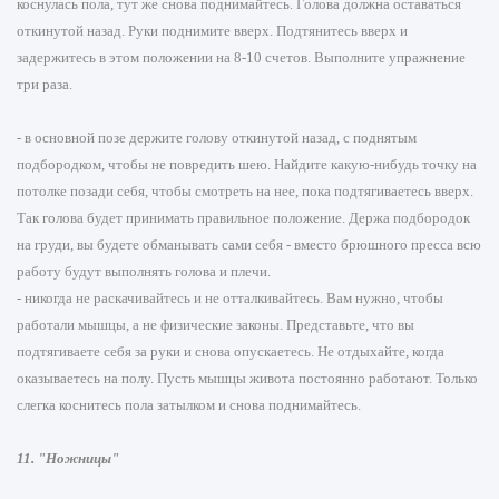
коснулась пола, тут же снова поднимайтесь. Голова должна оставаться
откинутой назад. Руки поднимите вверх. Подтянитесь вверх и
задержитесь в этом положении на 8-10 счетов. Выполните упражнение
три раза.
- в основной позе держите голову откинутой назад, с поднятым
подбородком, чтобы не повредить шею. Найдите какую-нибудь точку на
потолке позади себя, чтобы смотреть на нее, пока подтягиваетесь вверх.
Так голова будет принимать правильное положение. Держа подбородок
на груди, вы будете обманывать сами себя - вместо брюшного пресса всю
работу будут выполнять голова и плечи.
- никогда не раскачивайтесь и не отталкивайтесь. Вам нужно, чтобы
работали мышцы, а не физические законы. Представьте, что вы
подтягиваете себя за руки и снова опускаетесь. Не отдыхайте, когда
оказываетесь на полу. Пусть мышцы живота постоянно работают. Только
слегка коснитесь пола затылком и снова поднимайтесь.
11. "Ножницы"