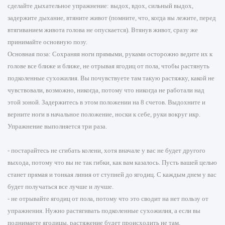
сделайте дыхательное упражнение: выдох, вдох, сильный выдох,
задержите дыхание, втяните живот (помните, что, когда вы лежите, перед
втягиванием живота голова не опускается). Втянув живот, сразу же
принимайте основную позу.
Основная поза: Сохраняя ноги прямыми, руками осторожно ведите их к
голове все ближе и ближе, не отрывая ягодиц от пола, чтобы растянуть
подколенные сухожилия. Вы почувствуете там такую растяжку, какой не
чувствовали, возможно, никогда, потому что никогда не работали над
этой зоной. Задержитесь в этом положении на 8 счетов. Выдохните и
верните ноги в начальное положение, носки к себе, руки вокруг икр.
Упражнение выполняется три раза.
- постарайтесь не сгибать колени, хотя вначале у вас не будет другого
выхода, потому что вы не так гибки, как вам казалось. Пусть вашей целью
станет прямая и тонкая линия от ступней до ягодиц. С каждым днем у вас
будет получаться все лучше и лучше.
- не отрывайте ягодиц от пола, потому что это сводит на нет пользу от
упражнения. Нужно растягивать подколенные сухожилия, а если вы
поднимаете ягодицы, растяжение будет происходить не там.