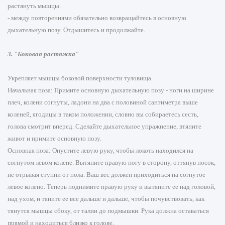
растянуть мышцы.
- между повторениями обязательно возвращайтесь в основную
дыхательную позу. Отдышитесь и продолжайте.
3. "Боковая растяжка"
Укрепляет мышцы боковой поверхности туловища.
Начальная поза: Примите основную дыхательную позу - ноги на ширине
плеч, колени согнуты, ладони на два с половиной сантиметра выше
коленей, ягодицы в таком положении, словно вы собираетесь сесть,
голова смотрит вперед. Сделайте дыхательное упражнение, втяните
живот и примите основную позу.
Основная поза: Опустите левую руку, чтобы локоть находился на
согнутом левом колене. Вытяните правую ногу в сторону, оттянув носок,
не отрывая ступни от пола. Ваш вес должен приходиться на согнутое
левое колено. Теперь поднимите правую руку и вытяните ее над головой,
над ухом, и тяните ее все дальше и дальше, чтобы почувствовать, как
тянутся мышцы сбоку, от талии до подмышки. Рука должна оставаться
прямой и находиться близко к голове.