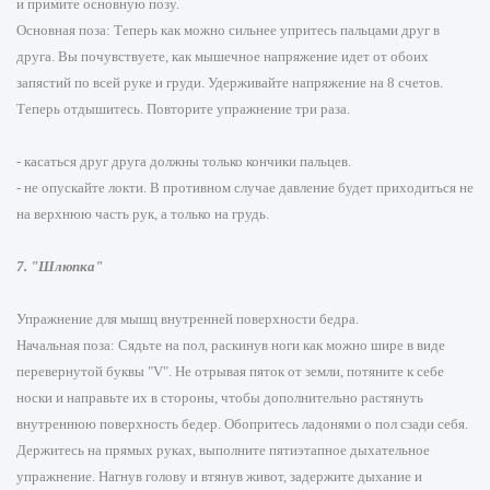
и примите основную позу.
Основная поза: Теперь как можно сильнее упритесь пальцами друг в
друга. Вы почувствуете, как мышечное напряжение идет от обоих
запястий по всей руке и груди. Удерживайте напряжение на 8 счетов.
Теперь отдышитесь. Повторите упражнение три раза.
- касаться друг друга должны только кончики пальцев.
- не опускайте локти. В противном случае давление будет приходиться не
на верхнюю часть рук, а только на грудь.
7. "Шлюпка"
Упражнение для мышц внутренней поверхности бедра.
Начальная поза: Сядьте на пол, раскинув ноги как можно шире в виде
перевернутой буквы "V". Не отрывая пяток от земли, потяните к себе
носки и направьте их в стороны, чтобы дополнительно растянуть
внутреннюю поверхность бедер. Обопритесь ладонями о пол сзади себя.
Держитесь на прямых руках, выполните пятиэтапное дыхательное
упражнение. Нагнув голову и втянув живот, задержите дыхание и