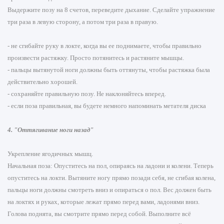
Выдержите позу на 8 счетов, переведите дыхание. Сделайте упражнение
три раза в левую сторону, а потом три раза в правую.
- не сгибайте руку в локте, когда вы ее поднимаете, чтобы правильно
произвести растяжку. Просто потянитесь и растяните мышцы.
- пальцы вытянутой ноги должны быть оттянуты, чтобы растяжка была
действительно хорошей.
- сохраняйте правильную позу. Не наклоняйтесь вперед.
- если поза правильная, вы будете немного напоминать метателя диска
4. "Оттягивание ноги назад"
Укрепление ягодичных мышц.
Начальная поза: Опуститесь на пол, опираясь на ладони и колени. Теперь
опуститесь на локти. Вытяните ногу прямо позади себя, не сгибая колена,
пальцы ноги должны смотреть вниз и опираться о пол. Вес должен быть
на локтях и руках, которые лежат прямо перед вами, ладонями вниз.
Голова поднята, вы смотрите прямо перед собой. Выполните всё