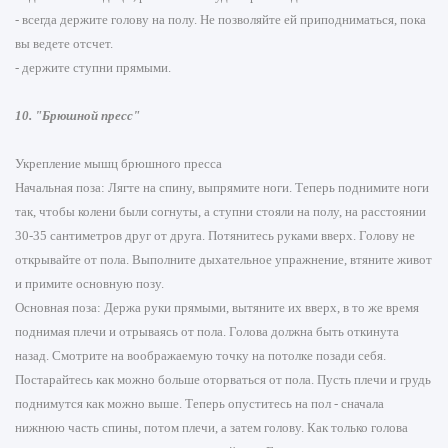
- всегда держите голову на полу. Не позволяйте ей приподниматься, пока
вы ведете отсчет.
- держите ступни прямыми.
10. "Брюшной пресс"
Укрепление мышц брюшного пресса
Начальная поза: Лягте на спину, выпрямите ноги. Теперь поднимите ноги
так, чтобы колени были согнуты, а ступни стояли на полу, на расстоянии
30-35 сантиметров друг от друга. Потянитесь руками вверх. Голову не
открывайте от пола. Выполните дыхательное упражнение, втяните живот
и примите основную позу.
Основная поза: Держа руки прямыми, вытяните их вверх, в то же время
поднимая плечи и отрываясь от пола. Голова должна быть откинута
назад. Смотрите на воображаемую точку на потолке позади себя.
Постарайтесь как можно больше оторваться от пола. Пусть плечи и грудь
поднимутся как можно выше. Теперь опуститесь на пол - сначала
нижнюю часть спины, потом плечи, а затем голову. Как только голова