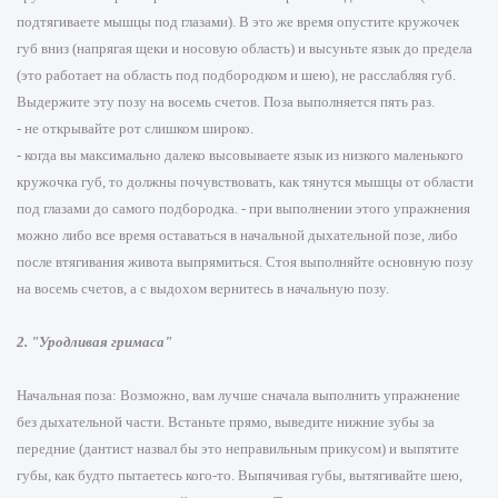
подтягиваете мышцы под глазами). В это же время опустите кружочек
губ вниз (напрягая щеки и носовую область) и высуньте язык до предела
(это работает на область под подбородком и шею), не расслабляя губ.
Выдержите эту позу на восемь счетов. Поза выполняется пять раз.
- не открывайте рот слишком широко.
- когда вы максимально далеко высовываете язык из низкого маленького
кружочка губ, то должны почувствовать, как тянутся мышцы от области
под глазами до самого подбородка. - при выполнении этого упражнения
можно либо все время оставаться в начальной дыхательной позе, либо
после втягивания живота выпрямиться. Стоя выполняйте основную позу
на восемь счетов, а с выдохом вернитесь в начальную позу.
2. "Уродливая гримаса"
Начальная поза: Возможно, вам лучше сначала выполнить упражнение
без дыхательной части. Встаньте прямо, выведите нижние зубы за
передние (дантист назвал бы это неправильным прикусом) и выпятите
губы, как будто пытаетесь кого-то. Выпячивая губы, вытягивайте шею,