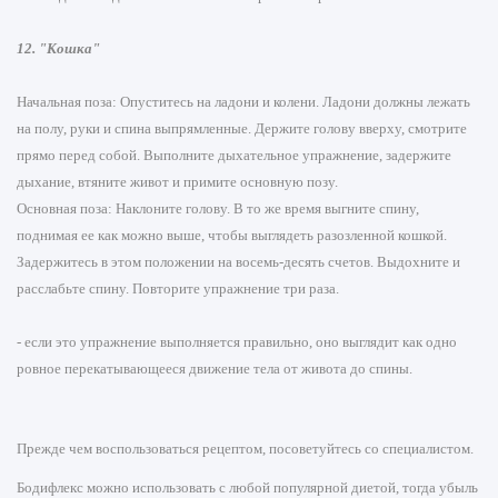
12. "Кошка"
Начальная поза: Опуститесь на ладони и колени. Ладони должны лежать
на полу, руки и спина выпрямленные. Держите голову вверху, смотрите
прямо перед собой. Выполните дыхательное упражнение, задержите
дыхание, втяните живот и примите основную позу.
Основная поза: Наклоните голову. В то же время выгните спину,
поднимая ее как можно выше, чтобы выглядеть разозленной кошкой.
Задержитесь в этом положении на восемь-десять счетов. Выдохните и
расслабьте спину. Повторите упражнение три раза.
- если это упражнение выполняется правильно, оно выглядит как одно
ровное перекатывающееся движение тела от живота до спины.
Прежде чем воспользоваться рецептом, посоветуйтесь со специалистом.
Бодифлекс можно использовать с любой популярной диетой, тогда убыль