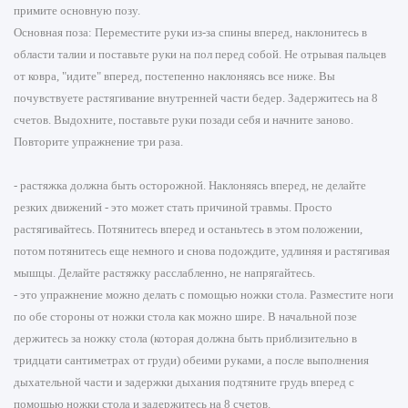
примите основную позу.
Основная поза: Переместите руки из-за спины вперед, наклонитесь в
области талии и поставьте руки на пол перед собой. Не отрывая пальцев
от ковра, "идите" вперед, постепенно наклоняясь все ниже. Вы
почувствуете растягивание внутренней части бедер. Задержитесь на 8
счетов. Выдохните, поставьте руки позади себя и начните заново.
Повторите упражнение три раза.
- растяжка должна быть осторожной. Наклоняясь вперед, не делайте
резких движений - это может стать причиной травмы. Просто
растягивайтесь. Потянитесь вперед и останьтесь в этом положении,
потом потянитесь еще немного и снова подождите, удлиняя и растягивая
мышцы. Делайте растяжку расслабленно, не напрягайтесь.
- это упражнение можно делать с помощью ножки стола. Разместите ноги
по обе стороны от ножки стола как можно шире. В начальной позе
держитесь за ножку стола (которая должна быть приблизительно в
тридцати сантиметрах от груди) обеими руками, а после выполнения
дыхательной части и задержки дыхания подтяните грудь вперед с
помощью ножки стола и задержитесь на 8 счетов.