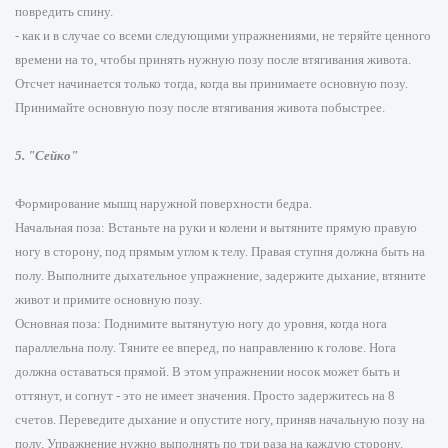
повредить спину.
- как и в случае со всеми следующими упражнениями, не теряйте ценного
времени на то, чтобы принять нужную позу после втягивания живота.
Отсчет начинается только тогда, когда вы принимаете основную позу.
Принимайте основную позу после втягивания живота побыстрее.
5. "Сейко"
Формирование мышц наружной поверхности бедра.
Начальная поза: Встаньте на руки и колени и вытяните прямую правую
ногу в сторону, под прямым углом к телу. Правая ступня должна быть на
полу. Выполните дыхательное упражнение, задержите дыхание, втяните
живот и примите основную позу.
Основная поза: Поднимите вытянутую ногу до уровня, когда нога
параллельна полу. Тяните ее вперед, по направлению к голове. Нога
должна оставаться прямой. В этом упражнении носок может быть и
оттянут, и согнут - это не имеет значения. Просто задержитесь на 8
счетов. Переведите дыхание и опустите ногу, приняв начальную позу на
полу. Упражнение нужно выполнять по три раза на каждую сторону.