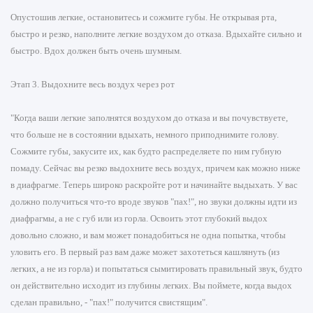
Опустошив легкие, остановитесь и сожмите губы. Не открывая рта,
быстро и резко, наполните легкие воздухом до отказа. Вдыхайте сильно и
быстро. Вдох должен быть очень шумным.
Этап 3. Выдохните весь воздух через рот
"Когда ваши легкие заполнятся воздухом до отказа и вы почувствуете,
что больше не в состоянии вдыхать, немного приподнимите голову.
Сожмите губы, закусите их, как будто распределяете по ним губную
помаду. Сейчас вы резко выдохните весь воздух, причем как можно ниже
в диафрагме. Теперь широко раскройте рот и начинайте выдыхать. У вас
должно получиться что-то вроде звуков "пах!", но звуки должны идти из
диафрагмы, а не с губ или из горла. Освоить этот глубокий выдох
довольно сложно, и вам может понадобиться не одна попытка, чтобы
уловить его. В первый раз вам даже может захотеться кашлянуть (из
легких, а не из горла) и попытаться сымитировать правильный звук, будто
он действительно исходит из глубины легких. Вы поймете, когда выдох
сделан правильно, - "пах!" получится свистящим".