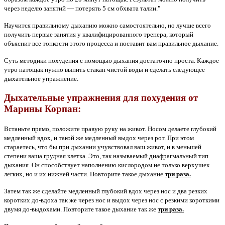
через неделю занятий — потерять 5 см обхвата талии."
Научится правильному дыханию можно самостоятельно, но лучше всего
получить первые занятия у квалифицированного тренера, который
объяснит все тонкости этого процесса и поставит вам правильное дыхание.
Суть методики похудения с помощью дыхания достаточно проста. Каждое
утро натощак нужно выпить стакан чистой воды и сделать следующее
дыхательное упражнение.
Дыхательные упражнения для похудения от
Марины Корпан:
Встаньте прямо, положите правую руку на живот. Носом делаете глубокий
медленный вдох, и такой же медленный выдох через рот. При этом
стараетесь, что бы при дыхании учувствовал ваш живот, и в меньшей
степени ваша грудная клетка. Это, так называемый диафрагмальный тип
дыхания. Он способствует наполнению кислородом не только верхушек
легких, но и их нижней части. Повторите такое дыхание
три раза.
Затем так же сделайте медленный глубокий вдох через нос и два резких
коротких до-вдоха так же через нос и выдох через нос с резкими короткими
двумя до-выдохами. Повторите такое дыхание так же
три раза.