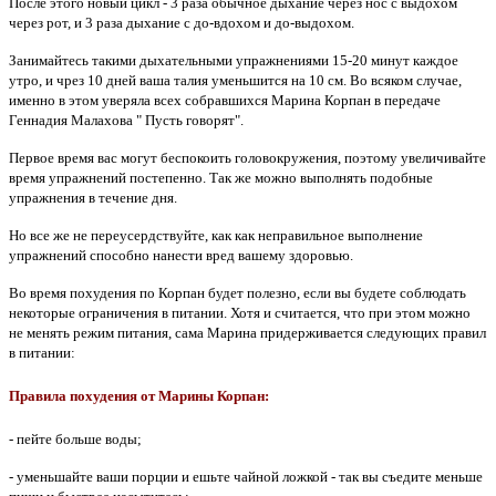
После этого новый цикл - 3 раза обычное дыхание через нос с выдохом
через рот, и 3 раза дыхание с до-вдохом и до-выдохом.
Занимайтесь такими дыхательными упражнениями 15-20 минут каждое
утро, и чрез 10 дней ваша талия уменьшится на 10 см. Во всяком случае,
именно в этом уверяла всех собравшихся Марина Корпан в передаче
Геннадия Малахова " Пусть говорят".
Первое время вас могут беспокоить головокружения, поэтому увеличивайте
время упражнений постепенно. Так же можно выполнять подобные
упражнения в течение дня.
Но все же не переусердствуйте, как как неправильное выполнение
упражнений способно нанести вред вашему здоровью.
Во время похудения по Корпан будет полезно, если вы будете соблюдать
некоторые ограничения в питании. Хотя и считается, что при этом можно
не менять режим питания, сама Марина придерживается следующих правил
в питании:
Правила похудения от Марины Корпан:
- пейте больше воды;
- уменьшайте ваши порции и ешьте чайной ложкой - так вы съедите меньше