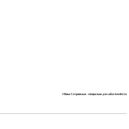
©Ника Сестринская -
специально для сайта
fotodiet.ru