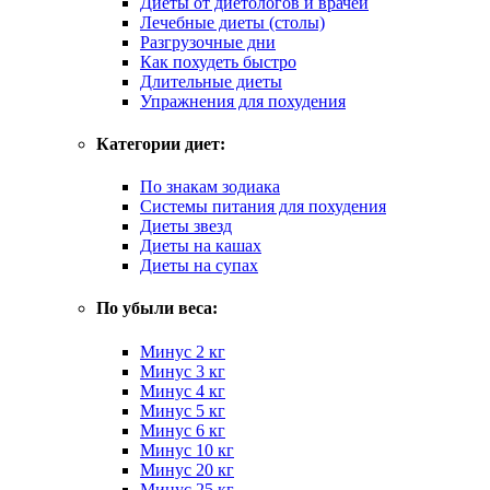
Диеты от диетологов и врачей
Лечебные диеты (столы)
Разгрузочные дни
Как похудеть быстро
Длительные диеты
Упражнения для похудения
Категории диет:
По знакам зодиака
Системы питания для похудения
Диеты звезд
Диеты на кашах
Диеты на супах
По убыли веса:
Минус 2 кг
Минус 3 кг
Минус 4 кг
Минус 5 кг
Минус 6 кг
Минус 10 кг
Минус 20 кг
Минус 25 кг