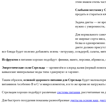
этим знаком очень час
Слабыми местами у 
предать и стараться и
Задача диеты — не вре
нужно с умеренности,
Для нормального само
не жирные сорта мяса,
белка и одновременно
диете должно присутст
все блюда будет полезно добавлять зелень - петрушку, сельдерей, салаты, мяты
Из фруктов
в питания хорошо подойдут: финики, манго, персики, абрикосы, 
Энергетические соли Стрельца
— кремнезём и хлорид калия (первый помога
кавказские минеральные воды типа «джермук» и «арзни».
Таким образом,
основой здорового питания для Стрельца
будет малокалори
витаминов /особенно В и С/ и микроэлементов, и в то же время не нагружать
Стрельцам хорошо подойдут различные
системы питания
, рассчитанные на 
Для быстрого похудения показаны разнообразные
диеты на основе каш
,
диет