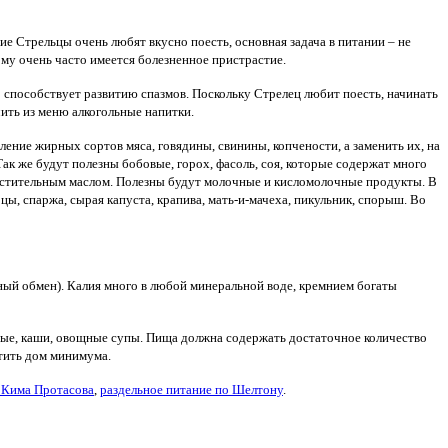
ие Стрельцы очень любят вкусно поесть, основная задача в питании – не
ому очень часто имеется болезненное пристрастие.
о способствует развитию спазмов. Поскольку Стрелец любит поесть, начинать
ть из меню алкогольные напитки.
ение жирных сортов мяса, говядины, свинины, копчености, а заменить их, на
ак же будут полезны бобовые, горох, фасоль, соя, которые содержат много
стительным маслом. Полезны будут молочные и кисломолочные продукты. В
, спаржа, сырая капуста, крапива, мать-и-мачеха, пикульник, спорыш. Во
ный обмен). Калия много в любой минеральной воде, кремнием богаты
вые, каши, овощные супы. Пища должна содержать достаточное количество
атить дом минимума.
 Кима Протасова
,
раздельное питание по Шелтону
.