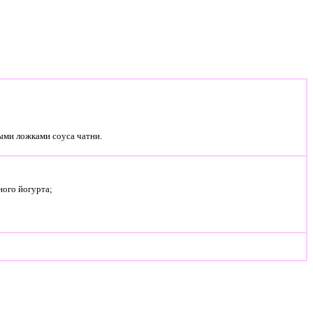
ными ложками соуса чатни.
ного йогурта;