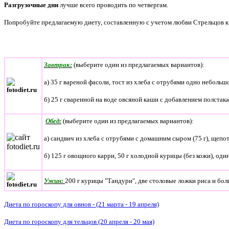
Разгрузочные дни
лучше всего проводить по четвергам.
Попробуйте предлагаемую диету, составленную с учетом любви Стрельцов к
Завтрак:
(выберите один из предлагаемых вариантов):
а) 35 г вареной фасоли, тост из хлеба с отрубями одно небольш
б) 25 г сваренной на воде овсяной каши с добавлением полста
Обед:
(выберите один из предлагаемых вариантов):
а) сандвич из хлеба с отрубями с домашним сыром (75 г), щеп
б) 125 г овощного карри, 50 г холодной курицы (без кожи), оди
Ужин:
200 г курицы "Тандури", две столовые ложки риса и бо
Диета по гороскопу для овнов - (21 марта - 19 апреля)
Диета по гороскопу для тельцов (20 апреля - 20 мая)