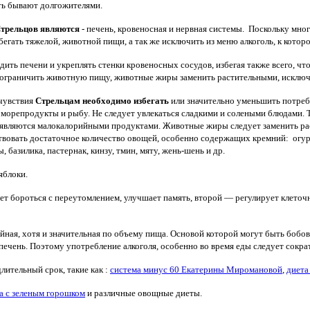
ть бывают долгожителями.
Стрельцов являются
- печень, кровеносная и нервная системы. Поскольку мног
збегать тяжелой, животной пищи, а так же исключить из меню алкоголь, к котор
дить печени и укреплять стенки кровеносных сосудов, избегая также всего, чт
 ограничить животную пищу, животные жиры заменить растительными, исключи
чувствия
Стрельцам необходимо избегать
или значительно уменьшить потребл
 морепродукты и рыбу. Не следует увлекаться сладкими и солеными блюдами. Т
 являются малокалорийными продуктами. Животные жиры следует заменить ра
вовать достаточное количество овощей, особенно содержащих кремний: огурцы
, базилика, пастернак, кинзу, тмин, мяту, жень-шень и др.
яблоки.
ет бороться с переутомлением, улучшает память, второй — регулирует клеточ
йная, хотя и значительная по объему пища. Основой которой могут быть бобо
 печень. Поэтому употребление алкоголя, особенно во время еды следует сокр
длительный срок, такие как :
система минус 60 Екатерины Миромановой
,
диета
а с зеленым горошком
и различные овощные диеты.