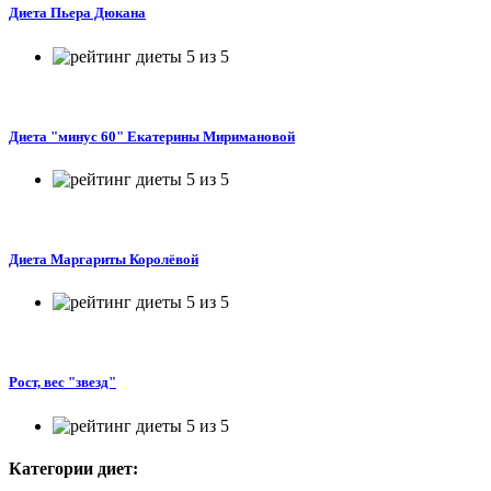
Диета Пьера Дюкана
Диета "минус 60" Екатерины Миримановой
Диета Маргариты Королёвой
Рост, вес "звезд"
Категории диет: