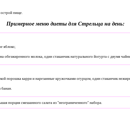
 острой пище.
Примерное меню диеты для Стрельца на день:
ое яблоко;
кана обезжиренного молока, один стаканчик натурального йогурта с двумя чaй
откой порошка карри и нарезанные кружочками огурцом, один стаканчик нежир
н банан.
льшая порция смешанного салата из "неограниченного" набора.