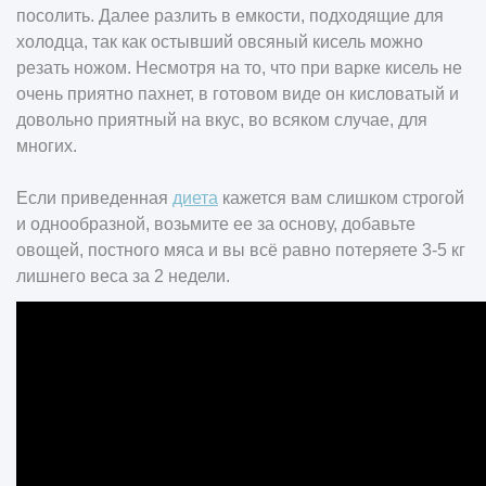
посолить. Далее разлить в емкости, подходящие для
холодца, так как остывший овсяный кисель можно
резать ножом. Несмотря на то, что при варке кисель не
очень приятно пахнет, в готовом виде он кисловатый и
довольно приятный на вкус, во всяком случае, для
многих.
Если приведенная
диета
кажется вам слишком строгой
и однообразной, возьмите ее за основу, добавьте
овощей, постного мяса и вы всё равно потеряете 3-5 кг
лишнего веса за 2 недели.