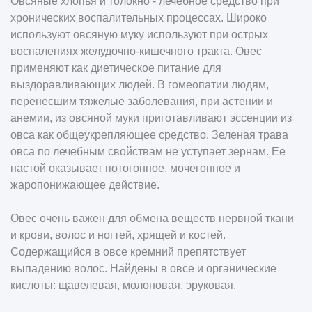
Овсяные хлопья и толокно - лечебное средство при
хронических воспалительных процессах. Широко
используют овсяную муку используют при острых
воспалениях желудочно-кишечного тракта. Овес
применяют как диетическое питание для
выздоравливающих людей. В гомеопатии людям,
перенесшим тяжелые заболевания, при астении и
анемии, из овсяной муки приготавливают эссенции из
овса как общеукрепляющее средство. Зеленая трава
овса по лечебным свойствам не уступает зернам. Ее
настой оказывает потогонное, мочегонное и
жаропонижающее действие.
Овес очень важен для обмена веществ нервной ткани
и крови, волос и ногтей, хрящей и костей.
Содержащийся в овсе кремний препятствует
выпадению волос. Найдены в овсе и органические
кислоты: щавелевая, молоновая, эруковая.