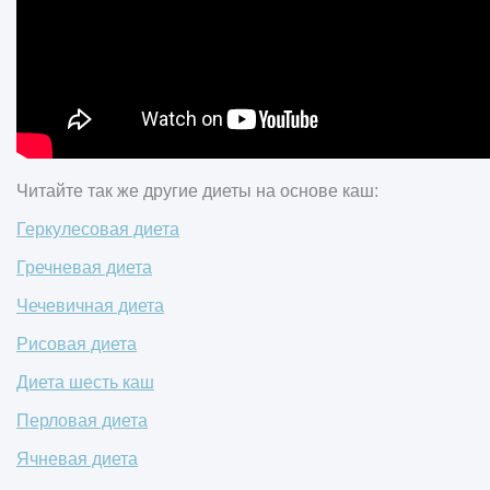
Читайте так же другие диеты на основе каш:
Геркулесовая диета
Гречневая диета
Чечевичная диета
Рисовая диета
Диета шесть каш
Перловая диета
Ячневая диета