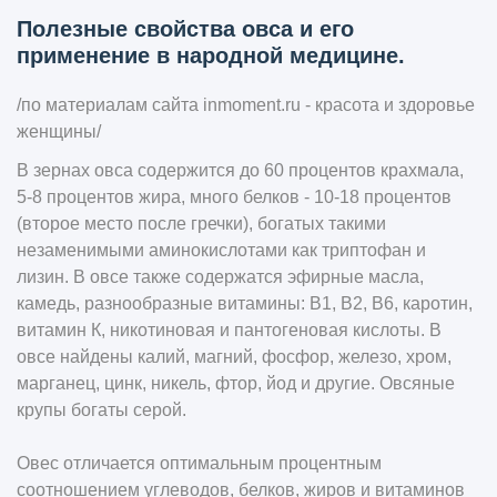
Полезные свойства овса и его
применение в народной медицине.
/по материалам сайта inmoment.ru - красота и здоровье
женщины/
В зернах овса содержится до 60 процентов крахмала,
5-8 процентов жира, много белков - 10-18 процентов
(второе место после гречки), богатых такими
нeзaмeнимыми аминокислотами как триптофан и
лизин. В овсе также содержатся эфирные масла,
камедь, разнообразные витамины: В1, В2, В6, каротин,
витамин К, никотиновая и пантогеновая кислоты. В
овсе найдены калий, магний, фосфор, железо, хром,
марганец, цинк, никель, фтор, йод и другие. Овсяные
крупы богаты серой.
Овес отличается оптимальным процентным
соотношением углеводов, белков, жиров и витаминов