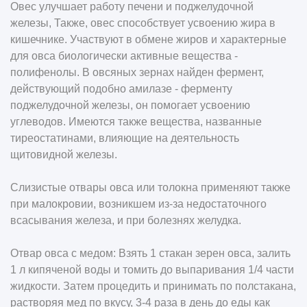
Овес улучшает работу печени и поджелудочной
железы, Также, овес способствует усвоению жира в
кишечнике. Участвуют в обмене жиров и характерные
для овса биологически активные вещества -
полифенолы. В овсяных зернах найден фермент,
действующий подобно амилазе - ферменту
поджелудочной железы, он помогает усвоению
углеводов. Имеются также вещества, названные
тиреостатинами, влияющие на деятельность
щитовидной железы.
Слизистые отвары овса или толокна применяют также
при малокровии, возникшем из-за недостаточного
всасывания железа, и при болезнях желудка.
Отвар овса с медом: Взять 1 стакан зерен овса, залить
1 л кипяченой воды и томить до выпаривания 1/4 части
жидкости. Затем процедить и принимать по полстакана,
растворяя мед по вкусу, 3-4 раза в день до еды как