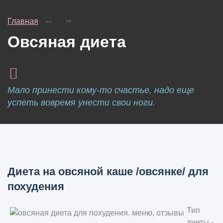
Главная
Овсяная диета
Мало принести кому-то счастье, надо еще
успеть вовремя унести свои ноги.
Диета на овсяной каше /овсянке/ для
похудения
Тип
диеты -