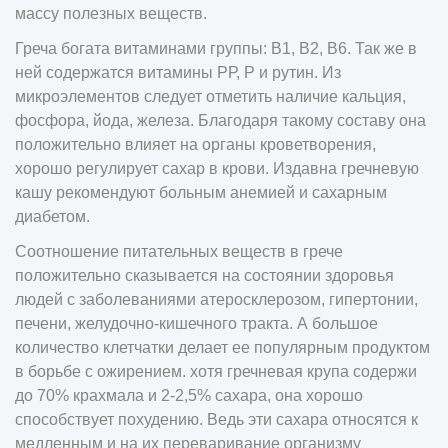
массу полезных веществ.
Греча богата витаминами группы: В1, В2, В6. Так же в
ней содержатся витамины РР, Р и рутин. Из
микроэлементов следует отметить наличие кальция,
фосфора, йода, железа. Благодаря такому составу она
положительно влияет на органы кроветворения,
хорошо регулирует сахар в крови. Издавна гречневую
кашу рекомендуют больным анемией и сахарным
диабетом.
Соотношение питательных веществ в грече
положительно сказывается на состоянии здоровья
людей с заболеваниями атеросклерозом, гипертонии,
печени, желудочно-кишечного тракта. А большое
количество клетчатки делает ее популярным продуктом
в борьбе с ожирением. хотя гречневая крупа содержи
до 70% крахмала и 2-2,5% сахара, она хорошо
способствует похудению. Ведь эти сахара относятся к
медленным и на их переваривание организму