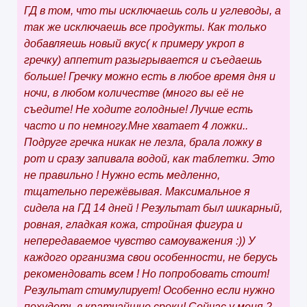
ГД в том, что ты исключаешь соль и углеводы, а
так же исключаешь все продукты. Как только
добавляешь новый вкус( к примеру укроп в
гречку) аппетит разыгрывается и съедаешь
больше! Гречку можно есть в любое время дня и
ночи, в любом количестве (много вы её не
съедите! Не ходите голодные! Лучше есть
часто и по немногу.Мне хватает 4 ложки..
Подруге гречка никак не лезла, брала ложку в
рот и сразу запивала водой, как таблетки. Это
не правильно ! Нужно есть медленно,
тщательно пережёвывая. Максимальное я
сидела на ГД 14 дней ! Результат был шикарный,
ровная, гладкая кожа, стройная фигура и
непередаваемое чувство самоуважения :)) У
каждого организма свои особенности, не берусь
рекомендовать всем ! Но попробовать стоит!
Результат стимулирует! Особенно если нужно
похудеть в кратчайшие сроки! Сейчас у меня 2