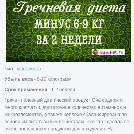
Тип
-
монодиета
Убыль веса
- 6-10 килограмм
Срок применения
- 1-2 недели
Греча - полезный диетический продукт. Она содержит
много клетчатки, достаточное количество витаминов и
микроэлементов, а так же неплохо сбалансирована по
основным питательным веществам. Все это сделала ее
очень популярным продуктом для похудения. На