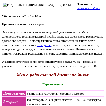
Тип диеты
-
низкокалорийная
Убыль веса
- 5-7 кг /до 10 кг/
Продолжительность -
2 недели
Эту диету по праву можно назвать диетой для мазохистов. Мало того, что
ежедневное содержание калорий крайне мало, так еще и диета растянута на
долгие две недели. По моему мнению сайта
fotodiet.ru
,
на много легче
просто провести обычное
голодание
, чем так мучить свой организм. Но,
всегда находятся люди, которые не ищут легких путей. Именно для них
приводится рецепт радикальной диеты, рассчитанный на две долгие недели.
Указанное в таблице количество пищи нужно разделить на 4 приема, с
учетом того, что последний прием пищи должен быть не позднее 18.00.
Меню радикальной диеты по дням:
Первая неделя:
Понедельник
3 яйца или 5 картофелин средних размеров
100 г творога с нежирной сметаной, 200-250 мл кефира
Вторник
или простокваши