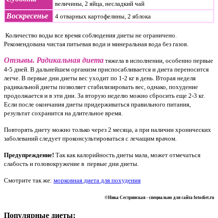
величины, 2 яйца, несладкий чай
Воскресенье
4 отварных картофелины, 2 яблока
Количество воды все время соблюдения диеты не ограничено.
Рекомендована чистая питьевая води и минеральная вода без газов.
Отзывы. Радикальная диета
тяжела в исполнении, особенно первые
4-5 дней. В дальнейшем организм приспосабливается и диета переносится
легче. В первые дни диеты вес уходит по 1-2 кг в день. Вторая неделя
радикальной диеты позволяет стабилизировать вес, однако, похудение
продолжается и в эти дни. За вторую неделю можно сбросить еще 2-3 кг.
Если после окончания диеты придерживаться правильного питания,
результат сохранится на длительное время.
Повторять диету можно только через 2 месяца, а при наличии хронических
заболеваний следует проконсультироваться с лечащим врачом.
Предупреждение!
Так как калорийность диеты мала, может отмечаться
слабость и головокружение в первые дни диеты.
Смотрите так же:
морковная диета для похудения
©Ника Сестринская -
специально для сайта
fotodiet.ru
Популярные диеты: