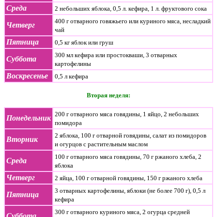
Среда
2 небольших яблока, 0,5 л. кефира, 1 л. фруктового сока
400 г отварного говяжьего или куриного мяса, несладкий
Четверг
чай
Пятница
0,5 кг яблок или груш
300 мл кефира или простокваши, 3 отварных
Суббота
картофелины
Воскресенье
0,5 л кефира
Вторая неделя:
200 г отварного мяса говядины, 1 яйцо, 2 небольших
Понедельник
помидора
2 яблока, 100 г отварной говядины, салат из помидоров
Вторник
и огурцов с растительным маслом
100 г отварного мяса говядины, 70 г ржаного хлеба, 2
Среда
яблока
Четверг
2 яйца, 100 г отварной говядины, 150 г ржаного хлеба
3 отварных картофелины, яблоки (не более 700 г), 0,5 л
Пятница
кефира
300 г отварного куриного мяса, 2 огурца средней
Суббота