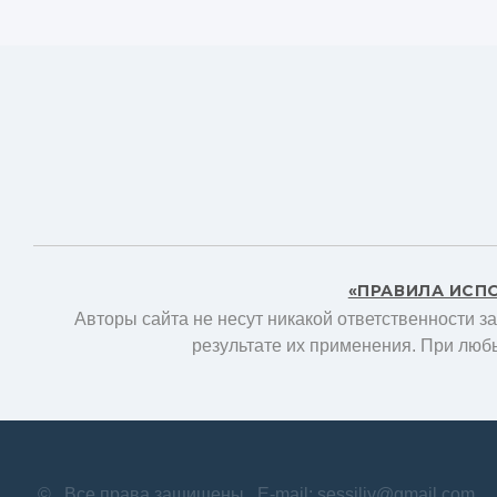
«ПРАВИЛА ИСП
Авторы сайта не несут никакой ответственности з
результате их применения. При люб
©
Все права защищены
E-mail: sessiliy@gmail.com