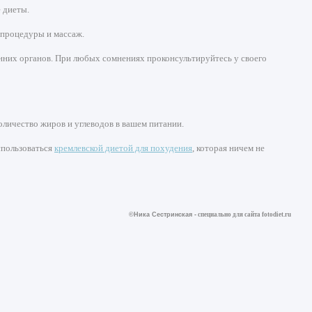
 диеты.
 процедуры и массаж.
нних органов. При любых сомнениях проконсультируйтесь у своего
оличество жиров и углеводов в вашем питании.
спользоваться
кремлевской диетой для похудения
, которая ничем не
©Ника Сестринская -
специально для сайта
fotodiet.ru