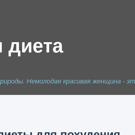
 диета
рироды. Немолодая красивая женщина - эт
диеты для похудения